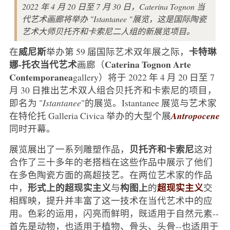
2022 年 4 月 20 日至 7 月 30 日，Caterina Tognon 当
代艺术画廊将举办 "Istantanee "展览，这是国际陶瓷
艺术大师贝托齐和卡索尼二人组的新展览项目。
威尼斯
卡特琳
在
举办第 59 届国际艺术双年展之际，
娜-托农当代艺术
Caterina Tognon Arte
画廊（
Contemporanea
gallery）将于 2022 年 4 月 20 日至 7
月 30 日推出艺术双人组合贝托齐和卡索尼的项目，
即名为 "
Istantanee
"的展览。Istantanee 展览与艺术家
在特伦托 Galleria Civica 举办的大型个展
Antropocene
同时开幕。
贝托齐和卡索尼
展览展出了一系列雕塑作品，
这对
合作了三十多年的老搭档在这些作品中展示了他们
在多色陶瓷方面的高超技艺。在两位艺术家的作品
形式上的超现实主义
构图上
超现实主义
中，
与
的
交
相辉映，提升并丰富了这一技术在当代艺术中的应
用。色彩的运用，闪亮而鲜明，既适用于自然元素--
首先是动物，也适用于植物、骨头、头骨--也适用于