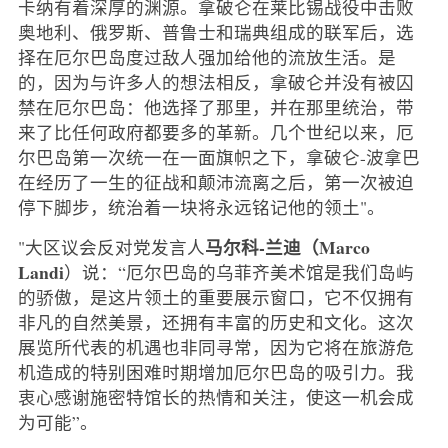
卡纳有着深厚的渊源。拿破仑在莱比锡战役中击败
奥地利、俄罗斯、普鲁士和瑞典组成的联军后，选
择在厄尔巴岛度过敌人强加给他的流放生活。是
的，因为与许多人的想法相反，拿破仑并没有被囚
禁在厄尔巴岛：他选择了那里，并在那里统治，带
来了比任何政府都要多的革新。几个世纪以来，厄
尔巴岛第一次统一在一面旗帜之下，拿破仑-波拿巴
在经历了一生的征战和颠沛流离之后，第一次被迫
停下脚步，统治着一块将永远铭记他的领土"。
马尔科-兰迪（Marco
"大区议会反对党发言人
Landi
）说：“厄尔巴岛的乌菲齐美术馆是我们岛屿
的骄傲，是这片领土的重要展示窗口，它不仅拥有
非凡的自然美景，还拥有丰富的历史和文化。这次
展览所代表的机遇也非同寻常，因为它将在旅游危
机造成的特别困难时期增加厄尔巴岛的吸引力。我
衷心感谢施密特馆长的热情和关注，使这一机会成
为可能”。