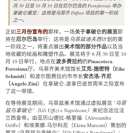
月 30 日至 10 月 10 日在厄尔巴岛的 Portoferraio 举办
拿破仑展览：这将是乌菲齐 Diffusi 项目的第一阶段
之一。
三月份宣布的
关于拿破仑的展览
正如
那样，一场
即
厄尔巴岛
将在
举行：这将是
乌菲兹迪夫西
计划的第
美术馆的部分作品
一阶段之一，将重点展出
以及当
地收藏的绘画和雕塑作品。展览将于 6 月 30 日至 10
波多费拉约
Pinacoteca
月 10 日举行，地点在
的
Foresiana
艾克-施密特（Eike
厅。乌菲齐美术馆馆长
Schmidt
安杰洛-齐尼
）和波尔图费拉约市市长
（Angelo Zini
）在拿破仑-波拿巴逝世周年之际宣布
了这一举措。
在等待展览期间，乌菲兹美术馆通过虚拟展览 "
乌菲
兹与拿破仑"（Gli Uffizi e Napoleone）
来纪念这位法
兰西皇帝
。
由亚历山德拉-格里福（Alessandra
Griffo）和埃莱娜-马尔科尼（Elena Marconi）策划的
展览 “乌菲兹与拿破仑”（Gli Uffizi e Napoleone）：