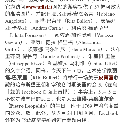
www.uffizi.it
它为访问
网站的游客提供了 57 幅可放大
的高清图片，并配有法比亚诺-安杰洛蒂（Fabiano
Angelotti）、丽塔-巴莱里（Rita Balleri）、安德烈
亚-卡蒂亚（Andrea Cartia）、利莱塔-福纳萨里
（Liletta Fornasari）、瓦
内
萨-加维奥利（Vanessa
Gavioli）、亚历山德拉-格里福（Alessandra
Griffo）、埃莱娜-马尔科尼（Elena Marconi）、法布
里齐奥-保鲁奇（Fabrizio Paolucci）、朱塞佩-里佐
（Giuseppe Rizzo）和基娅拉-乌利维（Chiara Ulivi）
丽
的文字介绍。同样，今天下午 5 点，艺术史学家
塔-巴莱里（Rita Balleri
皮蒂宫
）将举行一场关于
收
藏的哈布斯堡王朝和拿破仑时期瓷器的会议（在乌
菲兹的 Facebook 页面上直播）：事实上，5 月 5 日
彼得-莱奥波尔多
不仅是波拿巴的忌日，也是大公
（Pietro Leopoldo
）的生日，他于 1769 年将乌菲兹
向公众开放。此外，从 5 月 24 日到 9 月，Facebook
还将为
乌菲兹空中
系列进行专题直播。