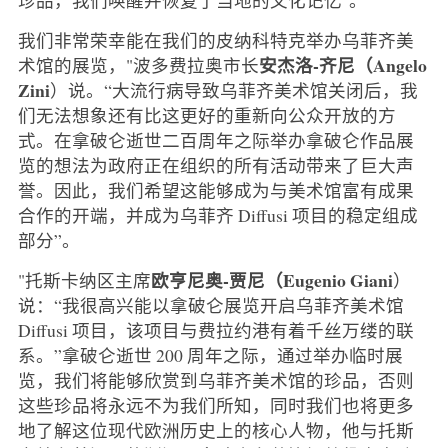
我们非常荣幸能在我们的皮纳科特克举办乌菲齐美
安杰洛-齐尼（Angelo
术馆的展览，"波多费拉奥市长
Zini
）说。“大流行病导致乌菲齐美术馆关闭后，我
们无法想象还有比这更好的重新向公众开放的方
式。在拿破仑逝世二百周年之际举办拿破仑作品展
览的想法为政府正在组织的所有活动带来了巨大声
誉。因此，我们希望这能够成为与美术馆富有成果
合作的开端，并成为乌菲齐 Diffusi 项目的稳定组成
部分”。
欧亨尼奥-贾尼（Eugenio Giani
"托斯卡纳区主席
）
说：“我很高兴能以拿破仑展览开启乌菲齐美术馆
Diffusi 项目，该项目与费拉约港有着千丝万缕的联
系。”拿破仑逝世 200 周年之际，通过举办临时展
览，我们将能够欣赏到乌菲齐美术馆的珍品，否则
这些珍品将永远不为我们所知，同时我们也将更多
地了解这位现代欧洲历史上的核心人物，他与托斯