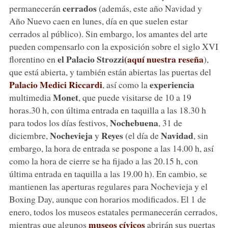
cerrados
permanecerán
(además, este año Navidad y
Año Nuevo caen en lunes, día en que suelen estar
cerrados al público). Sin embargo, los amantes del arte
pueden compensarlo con la exposición sobre el siglo XVI
el Palacio Strozzi
(aquí nuestra reseña
florentino en
),
que está abierta, y también están abiertas las puertas del
Palacio Medici Riccardi
experiencia
, así como la
Monet
multimedia
, que puede visitarse de 10 a 19
horas.30 h, con última entrada en taquilla a las 18.30 h
Nochebuena
para todos los días festivos,
, 31 de
Nochevieja
Reyes
Navidad
diciembre,
y
(el día de
, sin
embargo, la hora de entrada se pospone a las 14.00 h, así
como la hora de cierre se ha fijado a las 20.15 h, con
última entrada en taquilla a las 19.00 h). En cambio, se
mantienen las aperturas regulares para Nochevieja y el
Boxing Day, aunque con horarios modificados. El 1 de
enero, todos los museos estatales permanecerán cerrados,
museos cívicos
mientras que algunos
abrirán sus puertas