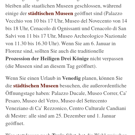
bleiben alle staatlichen Museen geschlossen, während
städtischen Museen
einige der
geöffnet sind (Palazzo
Vecchio von 10 bis 17 Uhr, Museo del Novecento von 14
bis 18 Uhr, Cenacolo di Ognissanti und Cenacolo di San
Salvi von 11 bis 17 Uhr, Museo Archeologico Nazionale
von 11.30 bis 16.30 Uhr). Wenn Sie am 6. Januar in
Florenz sind, sollten Sie auch die traditionelle
Prozession der Heiligen Drei Könige
nicht verpassen
(die Museen sind an diesem Tag geöffnet).
Venedig
Wenn Sie einen Urlaub in
planen, können Sie
städtischen Museen
die
besuchen, die außerordentliche
Öffnungstage haben: Palazzo Ducale, Museo Correr, Ca’
Pesaro, Museo del Vetro, Museo del Settecento
Veneziano di Ca’ Rezzonico, Centro Culturale Candiani
di Mestre: alle sind am 25. Dezember und 1. Januar
geöffnet.
Turin
Wer stattdessen nach
fährt, hat die Wahl zwischen