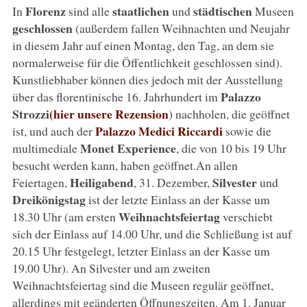
Florenz
staatlichen
städtischen
In
sind alle
und
Museen
geschlossen
(außerdem fallen Weihnachten und Neujahr
in diesem Jahr auf einen Montag, den Tag, an dem sie
normalerweise für die Öffentlichkeit geschlossen sind).
Kunstliebhaber können dies jedoch mit der Ausstellung
Palazzo
über das florentinische 16. Jahrhundert im
Strozzi
(hier unsere Rezension
) nachholen, die geöffnet
Palazzo Medici Riccardi
ist, und auch der
sowie die
Monet Experience
multimediale
, die von 10 bis 19 Uhr
besucht werden kann, haben geöffnet.An allen
Heiligabend
Silvester
Feiertagen,
, 31. Dezember,
und
Dreikönigstag
ist der letzte Einlass an der Kasse um
Weihnachtsfeiertag
18.30 Uhr (am ersten
verschiebt
sich der Einlass auf 14.00 Uhr, und die Schließung ist auf
20.15 Uhr festgelegt, letzter Einlass an der Kasse um
19.00 Uhr). An Silvester und am zweiten
Weihnachtsfeiertag sind die Museen regulär geöffnet,
allerdings mit geänderten Öffnungszeiten. Am 1. Januar