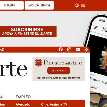
LOGIN
SUSCRIBIRSE
ES
DAD
GN
EMPLEO
ión
Mercado
Cine, teatro y TV