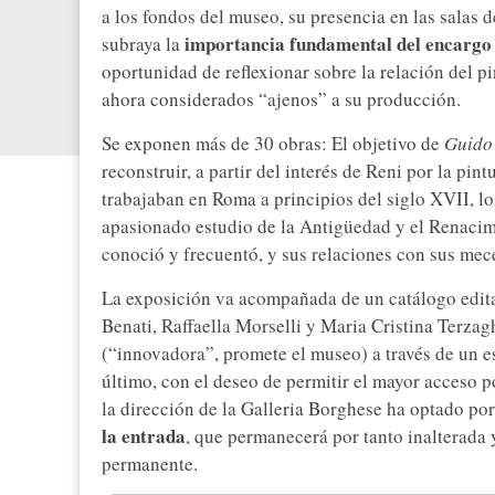
a los fondos del museo, su presencia en las salas d
importancia fundamental del encargo 
subraya la
oportunidad de reflexionar sobre la relación del pi
ahora considerados “ajenos” a su producción.
Se exponen más de 30 obras: El objetivo de
Guido 
reconstruir, a partir del interés de Reni por la pin
trabajaban en Roma a principios del siglo XVII, l
apasionado estudio de la Antigüedad y el Renacim
conoció y frecuentó, y sus relaciones con sus mec
La exposición va acompañada de un catálogo editad
Benati, Raffaella Morselli y Maria Cristina Terzagh
(“innovadora”, promete el museo) a través de un e
último, con el deseo de permitir el mayor acceso p
la dirección de la Galleria Borghese ha optado po
la entrada
, que permanecerá por tanto inalterada y
permanente.