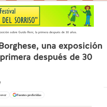
osición sobre Guido Reni, la primera después de 30 años.
 Borghese, una exposición
 primera después de 30
d
cover
Fuentes preferidas