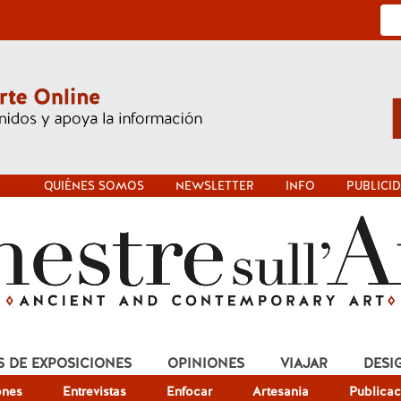
QUIÉNES SOMOS
NEWSLETTER
INFO
PUBLICI
S DE EXPOSICIONES
OPINIONES
VIAJAR
DESI
ones
Entrevistas
Enfocar
Artesania
Publicac