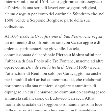
interruzioni, fino al 1614. Un soggiorno contrassegnato
all’inizio da una serie di lavori con soggetti religiosi,
alcuni eseguiti per conto del cardinale Sfondrato che, nel
1608, vende a Scipione Borghese parte della sua
collezione.
Al 1604 risale la
Crocifissione di San Pietro
, che segna
Caravaggio
un momento di confronto serrato con
e di
ardente sperimentazione giovanile. La tela,
Pietro Aldobrandini
commissionata dal cardinale
per
l’abbazia di San Paolo alle Tre Fontane, insieme ad altre
opere come
Davide con la testa di Golia
(1605) rivela
l’attenzione di Reni non solo per Caravaggio ma anche
per i modi di altri artisti contemporanei, che rielaborati
porteranno alla sua maniera singolare e ammirata di
dipingere, in cui il chiaroscuro drammatico caravaggesco
si innesta sulla lezione di Ludovico Carracci. Altro
momento cruciale del soggiorno romano, messo in luce
dalla mostra, è il rapporto intessuto con il banchiere