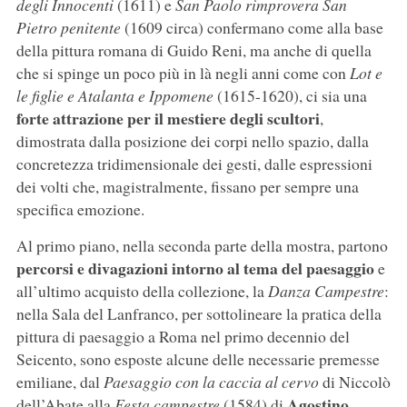
degli Innocenti
(1611) e
San Paolo rimprovera San
Pietro penitente
(1609 circa) confermano come alla base
della pittura romana di Guido Reni, ma anche di quella
che si spinge un poco più in là negli anni come con
Lot e
le figlie e Atalanta e Ippomene
(1615-1620), ci sia una
forte attrazione per il mestiere degli scultori
,
dimostrata dalla posizione dei corpi nello spazio, dalla
concretezza tridimensionale dei gesti, dalle espressioni
dei volti che, magistralmente, fissano per sempre una
specifica emozione.
Al primo piano, nella seconda parte della mostra, partono
percorsi e divagazioni intorno al tema del paesaggio
e
all’ultimo acquisto della collezione, la
Danza Campestre
:
nella Sala del Lanfranco, per sottolineare la pratica della
pittura di paesaggio a Roma nel primo decennio del
Seicento, sono esposte alcune delle necessarie premesse
emiliane, dal
Paesaggio con la caccia al cervo
di Niccolò
Agostino
dell’Abate alla
Festa campestre
(1584) di