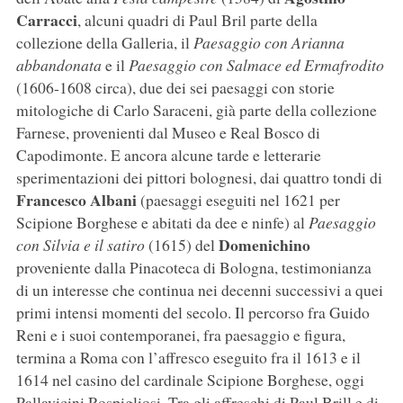
Carracci
, alcuni quadri di Paul Bril parte della
collezione della Galleria, il
Paesaggio con Arianna
abbandonata
e il
Paesaggio con Salmace ed Ermafrodito
(1606-1608 circa), due dei sei paesaggi con storie
mitologiche di Carlo Saraceni, già parte della collezione
Farnese, provenienti dal Museo e Real Bosco di
Capodimonte. E ancora alcune tarde e letterarie
sperimentazioni dei pittori bolognesi, dai quattro tondi di
Francesco Albani
(paesaggi eseguiti nel 1621 per
Scipione Borghese e abitati da dee e ninfe) al
Paesaggio
Domenichino
con Silvia e il satiro
(1615) del
proveniente dalla Pinacoteca di Bologna, testimonianza
di un interesse che continua nei decenni successivi a quei
primi intensi momenti del secolo. Il percorso fra Guido
Reni e i suoi contemporanei, fra paesaggio e figura,
termina a Roma con l’affresco eseguito fra il 1613 e il
1614 nel casino del cardinale Scipione Borghese, oggi
Pallavicini Rospigliosi. Tra gli affreschi di Paul Brill e di