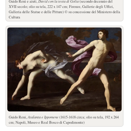
Guido Reni e aiuti,
David con la testa di Golia
(secondo decennio del
XVII secolo; olio su tela, 222 x 147 cm; Firenze, Gallerie degli Uffizi,
Galleria delle Statue e delle Pitture) © su concessione del Ministero della
Cultura
Guido Reni,
Atalanta e Ippomene
(1615-1618 circa; olio su tela, 192 x 264
cm; Napoli, Museo e Real Bosco di Capodimonte)