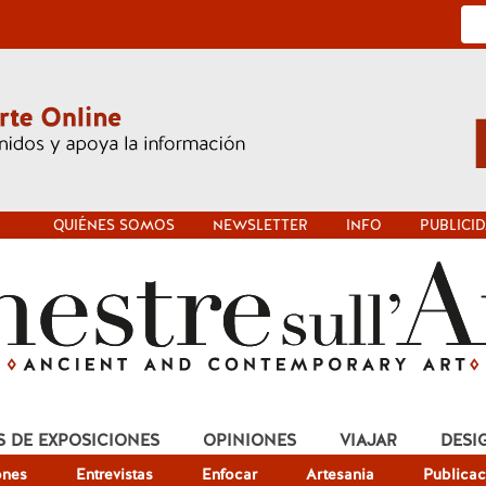
QUIÉNES SOMOS
NEWSLETTER
INFO
PUBLICI
S DE EXPOSICIONES
OPINIONES
VIAJAR
DESI
ones
Entrevistas
Enfocar
Artesania
Publicac