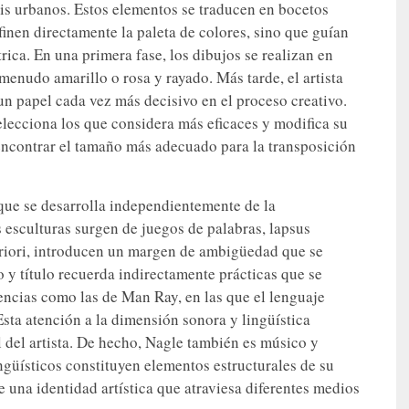
itis urbanos. Estos elementos se traducen en bocetos
finen directamente la paleta de colores, sino que guían
rica. En una primera fase, los dibujos se realizan en
menudo amarillo o rosa y rayado. Más tarde, el artista
 un papel cada vez más decisivo en el proceso creativo.
selecciona los que considera más eficaces y modifica su
 encontrar el tamaño más adecuado para la transposición
, que se desarrolla independientemente de la
s esculturas surgen de juegos de palabras, lapsus
eriori, introducen un margen de ambigüedad que se
to y título recuerda indirectamente prácticas que se
iencias como las de Man Ray, en las que el lenguaje
sta atención a la dimensión sonora y lingüística
 del artista. De hecho, Nagle también es músico y
ingüísticos constituyen elementos estructurales de su
e una identidad artística que atraviesa diferentes medios