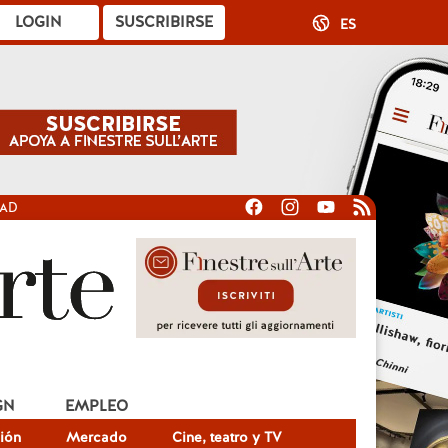
LOGIN
SUSCRIBIRSE
ES
DAD
GN
EMPLEO
ión
Mercado
Cine, teatro y TV