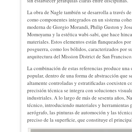
sin establecer jerarquías claras entre disciplinas.
La obra de Nagle también se desarrolla a través de
como componentes integrados en un sistema coheren
moderna de Giorgio Morandi, Philip Guston y Jose
Momoyama y la estética wabi-sabi, que hace hincap
materiales. Estos elementos están flanqueados por 
posguerra, como los bólidos, caracterizados por s
arquitectura del Mission District de San Francisc
La combinación de estas referencias produce una os
popular, dentro de una forma de abstracción que se 
altamente controladas y estratificadas coexisten co
precisión técnica se integra con soluciones visual
industriales. A lo largo de más de sesenta años, 
técnico, introduciendo materiales y herramientas p
aerógrafo, las pinturas de automoción y las técni
preciso de la superficie, que constituye el princi