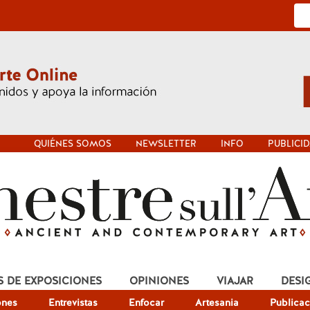
QUIÉNES SOMOS
NEWSLETTER
INFO
PUBLICI
S DE EXPOSICIONES
OPINIONES
VIAJAR
DESI
ones
Entrevistas
Enfocar
Artesania
Publicac