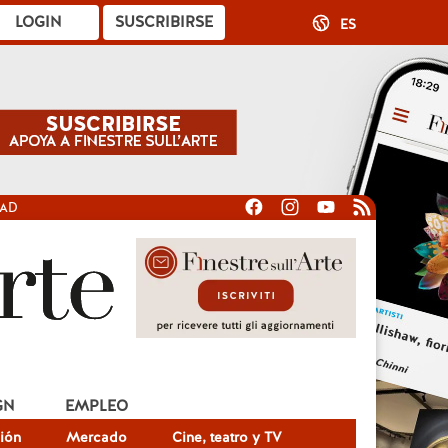
LOGIN
SUSCRIBIRSE
ES
DAD
GN
EMPLEO
ión
Mercado
Cine, teatro y TV