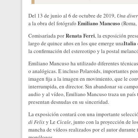
Del 13 de junio al 6 de octubre de 2019,
Una diver
Emiliano Mancuso
a la obra del fotógrafo
(Roma, 
Renata Ferri
Comisariada por
, la exposición pres
Italia
largo de quince años en los que emerge una
la confirmación del estereotipo y la postal melancó
Emiliano Mancuso ha utilizado diferentes técnicas
o analógicas. E incluso Polaroids, importantes po
imagen fija a la imagen en movimiento, que le conv
interrumpida, en director. Sin abandonar su campo 
audio y al vídeo, Emiliano Mancuso traza un país t
presentan desnudas en su sinceridad.
La exposición contará con una importante selecci
di Felix
y Le
Cicale
, junto con la proyección de lo
mancha de vídeos realizados por el autor durante t
monólogos.