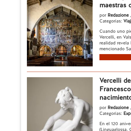
maestras 
por
Redazione
Categorías:
Viaj
Cuando uno pie
Vercelli, en Va
realidad revela
mencionado Sac
Vercelli d
Francesco
nacimient
por
Redazione
Categorías:
Exp
En el 120 anive
(Linguaglossa, 