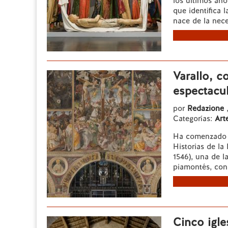
los últimos añ
que identifica l
nace de la nece
Varallo, c
espectacu
por
Redazione
Categorías:
Art
Ha comenzado of
Historias de la
1546), una de l
piamontés, cons
Cinco igle