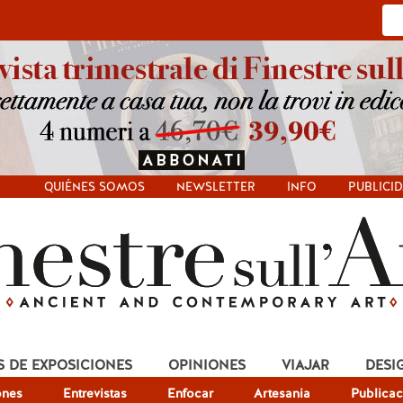
QUIÉNES SOMOS
NEWSLETTER
INFO
PUBLICI
S DE EXPOSICIONES
OPINIONES
VIAJAR
DESI
ones
Entrevistas
Enfocar
Artesania
Publicac