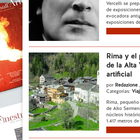
Vercelli se pre
de exposiciones
evocadora anti
exposiciones de
Rima y el 
de la Alta
artificial
por
Redazione
Categorías:
Viaj
Rima, pequeño 
de Alto Sermenz
núcleos históri
1.417 metros de