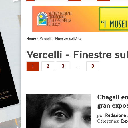
Home
Vercelli - Finestre sull'Arte
Vercelli - Finestre sul
...
1
2
3
3
Chagall e
gran expos
por
Redazione
Categorías:
Exp