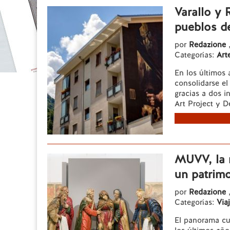
Varallo y 
pueblos de
por
Redazione
Categorías:
Art
En los últimos 
consolidarse el
gracias a dos i
Art Project y D
MUVV, la r
un patrimo
por
Redazione
Categorías:
Viaj
El panorama cul