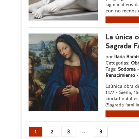
significativos d
con no menos de
La única o
Sagrada Fa
por
Ilaria Barat
Categorías:
Obr
Tags:
Sodoma
Renacimiento
Laúnica obra de
1477 - Siena, 
ciudad natal e
(Sagrada familia
...
1
2
3
3