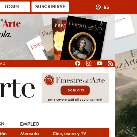
LOGIN
SUSCRIBIRSE
ES
DAD
GN
EMPLEO
ión
Mercado
Cine, teatro y TV