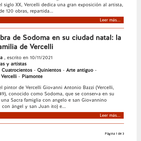
el siglo XX, Vercelli dedica una gran exposición al artista,
 120 obras, repartida...
Leer más...
bra de Sodoma en su ciudad natal: la
milia de Vercelli
ta
, escrito en 10/11/2021
as y artistas
-
Cuatrocientos
-
Quinientos
-
Arte antiguo
-
-
Vercelli
-
Piamonte
l pintor de Vercelli Giovanni Antonio Bazzi (Vercelli,
1549), conocido como Sodoma, que se conserva en su
s una Sacra famiglia con angelo e san Giovannino
 con ángel y san Juan ito) e...
Leer más...
Página 1 de 3