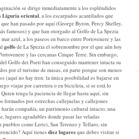
maginación se dirige inmediatamente a los espléndidos
Liguria oriental
a
, a los escarpados acantilados que
s que han pasado por aquí (George Byron, Percy Shelley,
 más famosos) y que han otorgado al Golfo de La Spezia
 mar azul, a los paseos en barco entre Portovenere y las
golfo
al
de La Spezia el sobrenombre por el que aún hoy
e Portovenere y las cercanas Cinque Terre. Sin embargo,
del Golfo dei Poeti han conseguido mantener intacta su
dos por el turismo de masas, en parte porque son menos
os (aquí no hay tren: la única posibilidad es bajarse en
go viajar por carretera o en bicicleta, si se está lo
 Quien tenga la paciencia de llegar hasta aquí, sin
 formados por estrechas callejuelas y callejones
e harán compañía, un patrimonio cultural intacto, una
le, lugares agradables donde pasar las veladas
 pueblos como Lerici, San Terenzo y Tellaro, sin
diez lugares
onvencido? Aquí tienes
que debes visitar si