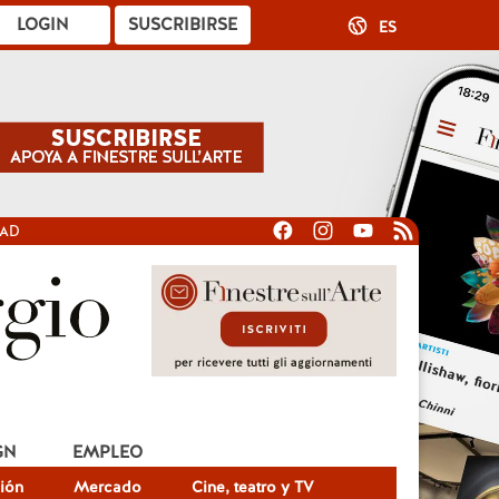
LOGIN
SUSCRIBIRSE
ES
DAD
GN
EMPLEO
ión
Mercado
Cine, teatro y TV