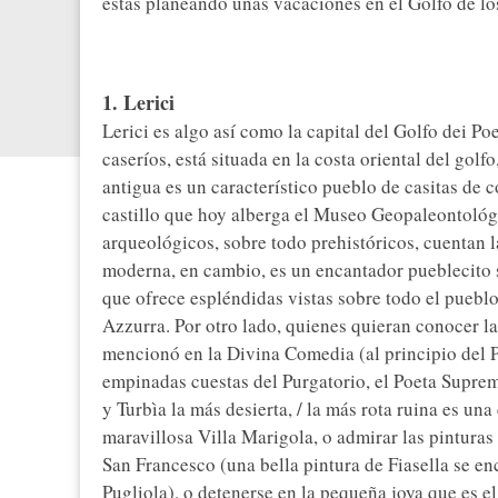
estás planeando unas vacaciones en el Golfo de lo
1. Lerici
Lerici es algo así como la capital del Golfo dei Po
caseríos, está situada en la costa oriental del gol
antigua es un característico pueblo de casitas de 
castillo que hoy alberga el Museo Geopaleontológi
arqueológicos, sobre todo prehistóricos, cuentan la
moderna, en cambio, es un encantador pueblecito si
que ofrece espléndidas vistas sobre todo el pueblo.
Azzurra. Por otro lado, quienes quieran conocer la 
mencionó en la Divina Comedia (al principio del P
empinadas cuestas del Purgatorio, el Poeta Supremo
y Turbìa la más desierta, / la más rota ruina es una 
maravillosa Villa Marigola, o admirar las pintura
San Francesco (una bella pintura de Fiasella se en
Pugliola), o detenerse en la pequeña joya que es e