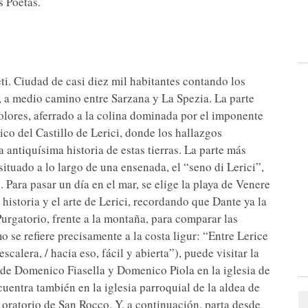
s Poetas.
eti. Ciudad de casi diez mil habitantes contando los
fo, a medio camino entre Sarzana y La Spezia. La parte
colores, aferrado a la colina dominada por el imponente
co del Castillo de Lerici, donde los hallazgos
 antiquísima historia de estas tierras. La parte más
tuado a lo largo de una ensenada, el “seno di Lerici”,
 Para pasar un día en el mar, se elige la playa de Venere
historia y el arte de Lerici, recordando que Dante ya la
urgatorio, frente a la montaña, para comparar las
 se refiere precisamente a la costa ligur: “Entre Lerice
escalera, / hacia eso, fácil y abierta”), puede visitar la
s de Domenico Fiasella y Domenico Piola en la iglesia de
cuentra también en la iglesia parroquial de la aldea de
l oratorio de San Rocco. Y, a continuación, parta desde