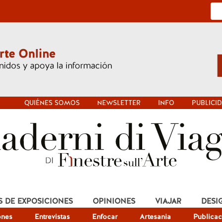
QUIÉNES SOMOS
NEWSLETTER
INFO
PUBLICI
S DE EXPOSICIONES
OPINIONES
VIAJAR
DESI
ones
Entrevistas
Enfocar
Artesania
Publicac