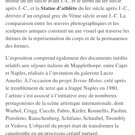
moitié du Ier siècle avant J.-C. et le début du Ier siècle
Statue d’athlète
après J.-C., et la
du Ier siècle après J.-C.,
dérivée d’un original grec du Vème siècle avant J.-C. La
comparaison entre les œuvres photographiques et les
sculptures antiques construit un axe visuel qui traverse les
thèmes de la représentation du corps et de la permanence
des formes.
L’exposition comprend également des documents inédits
relatifs aux séjours italiens de Mapplethorpe, entre Capri
et Naples, réalisés à l’invitation du galeriste Lucio
Amelio. À l’occasion du projet
Terrae
Motus
, créé après
le tremblement de terre qui a frappé Naples en 1980,
l’artiste s’est associé à l’initiative avec de nombreux
protagonistes de la scène artistique internationale, dont
Warhol, Cragg, Cucchi, Fabro, Kiefer, Kounellis, Paolini,
Pistoletto, Rauschenberg, Schifano, Schnabel, Twombly
et Vedova. L’objectif du projet était de transformer la
catastrophe en un processus créatif partagé.