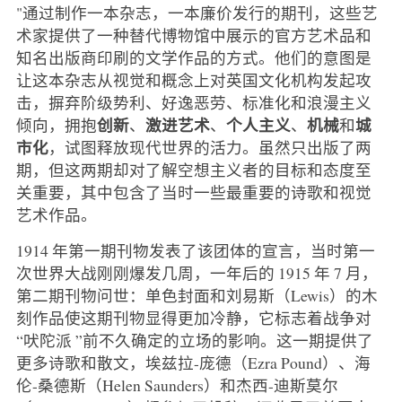
"通过制作一本杂志，一本廉价发行的期刊，这些艺
术家提供了一种替代博物馆中展示的官方艺术品和
知名出版商印刷的文学作品的方式。他们的意图是
让这本杂志从视觉和概念上对英国文化机构发起攻
击，摒弃阶级势利、好逸恶劳、标准化和浪漫主义
创新
激进艺术
个人主义
机械
城
倾向，拥抱
、
、
、
和
市化
，试图释放现代世界的活力。虽然只出版了两
期，但这两期却对了解空想主义者的目标和态度至
关重要，其中包含了当时一些最重要的诗歌和视觉
艺术作品。
1914 年第一期刊物发表了该团体的宣言，当时第一
次世界大战刚刚爆发几周，一年后的 1915 年 7 月，
第二期刊物问世：单色封面和刘易斯（Lewis）的木
刻作品使这期刊物显得更加冷静，它标志着战争对
“吠陀派 ”前不久确定的立场的影响。这一期提供了
更多诗歌和散文，埃兹拉-庞德（Ezra Pound）、海
伦-桑德斯（Helen Saunders）和杰西-迪斯莫尔