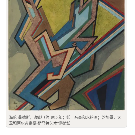
海伦-桑德斯，
舞蹈
（约 1915 年；纸上石墨和水粉画；芝加哥，大
卫和阿尔弗雷德-斯马特艺术博物馆）