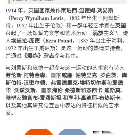
1914 年
珀西
温德姆-刘易斯
，英国画家兼作家
-
Percy Wyndham Lewis
（
，1882 年出生于阿默斯
英国
特，1957 年出生于伦敦）和一群年轻艺术家在
涡旋主义"
兴起了一场短暂的文学和艺术运动--"
。诗
埃兹拉-庞德
Ezra Pound
人
（
，1885 年出生于海利，
1972 年出生于威尼斯）是这一运动的热情支持者，
《爆炸》杂志
并通过
参与其中。
与刘易斯和庞德一起参与这一运动的艺术家有诗人
劳伦斯-阿特金森
威廉-
帕特里克-
罗伯茨
库
、画家
、
斯伯特-汉密尔顿
弗雷德里克-埃特切尔斯
爱德
、
和
华-
沃兹沃斯
海伦-桑德斯
杰西卡-迪斯莫
、画家
和
、
雅各布-爱泼斯坦
和亨利-高迪耶-布热斯卡
雕塑家
，
以及其他其研究与宣言中表达的特征相似的艺术
家。