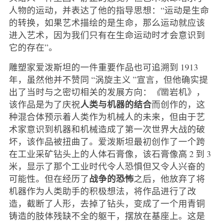
人物的运动，并表达了他的指导思想：“运动是生命
的转换，如果艺术描绘的是生命，那么运动就应该
进入艺术，因为我们只有在生命运动时才会意识到
它的存在”。
雕塑家爱泼斯坦的一件重要作品也可追溯到 1913
年，虽然他并不赞同 “涡旋主义 ”宣言，但他确实提
出了当时与之密切相关的发展方向：
《
凿岩机》，
人类与机器的结合
该作品是为了庆祝
而创作的，这
种混合体预示着人类作为机械人的未来，但由于艺
术家意识到机器和机械造成了第一次世界大战的破
坏，该作品被扭曲了。爱泼斯坦最初创作了一个跨
在工业采矿钻头上的人体石膏像，该石膏像高 2 到 3
米，显示了那个工业时代令人恐惧但又令人兴奋的
战争的恐怖
可能性。但在经历了
之后，他放弃了将
机器作为人类助手的积极想法，将作品进行了改
造，截断了人形，去掉了钻头，变成了一个用青铜
铸造的肢体残缺不全的躯干，摆放在基座上。这是