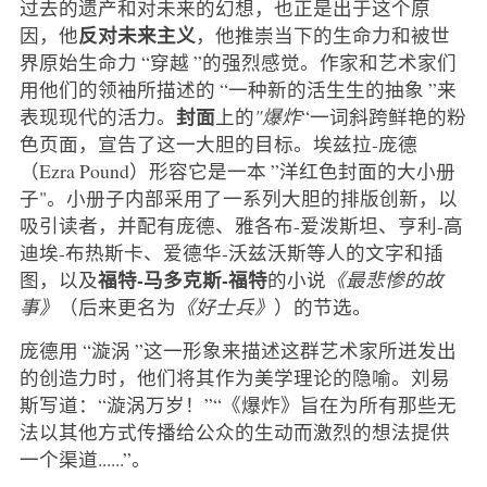
过去的遗产和对未来的幻想，也正是出于这个原
反对未来主义
因，他
，他推崇当下的生命力和被世
界原始生命力 “穿越 ”的强烈感觉。作家和艺术家们
用他们的领袖所描述的 “一种新的活生生的抽象 ”来
封面
表现现代的活力。
上的
"爆炸
“一词斜跨鲜艳的粉
色页面，宣告了这一大胆的目标。埃兹拉-庞德
（Ezra Pound）形容它是一本 ”洋红色封面的大小册
子"。小册子内部采用了一系列大胆的排版创新，以
吸引读者，并配有庞德、雅各布-爱泼斯坦、亨利-高
迪埃-布热斯卡、爱德华-沃兹沃斯等人的文字和插
福特-马多克斯-福特
图，以及
的小说
《最悲惨的故
事》
（后来更名为
《好士兵》
）的节选。
庞德用 “漩涡 ”这一形象来描述这群艺术家所迸发出
的创造力时，他们将其作为美学理论的隐喻。刘易
斯写道：“漩涡万岁！”“《爆炸》旨在为所有那些无
法以其他方式传播给公众的生动而激烈的想法提供
一个渠道......”。