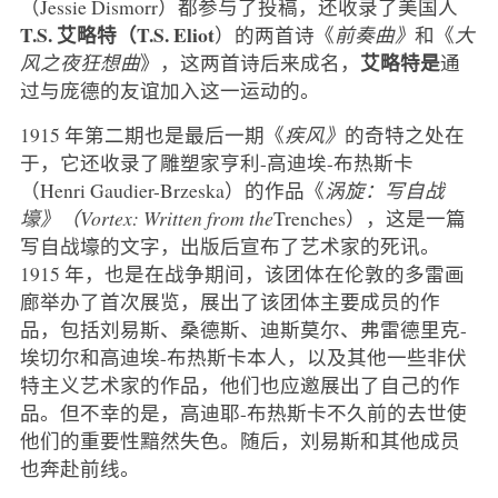
（Jessie Dismorr）都参与了投稿，还收录了美国人
T.S. 艾略特（T.S. Eliot
）的两首诗《
前奏曲》
和《
大
艾略特是
风之夜狂想曲
》，这两首诗后来成名，
通
过与庞德的友谊加入这一运动的。
1915 年第二期也是最后一期《
疾风》
的奇特之处在
于，它还收录了雕塑家亨利-高迪埃-布热斯卡
（Henri Gaudier-Brzeska）的作品《
涡旋：写自战
壕》（Vortex: Written from the
Trenches），这是一篇
写自战壕的文字，出版后宣布了艺术家的死讯。
1915 年，也是在战争期间，该团体在伦敦的多雷画
廊举办了首次展览，展出了该团体主要成员的作
品，包括刘易斯、桑德斯、迪斯莫尔、弗雷德里克-
埃切尔和高迪埃-布热斯卡本人，以及其他一些非伏
特主义艺术家的作品，他们也应邀展出了自己的作
品。但不幸的是，高迪耶-布热斯卡不久前的去世使
他们的重要性黯然失色。随后，刘易斯和其他成员
也奔赴前线。