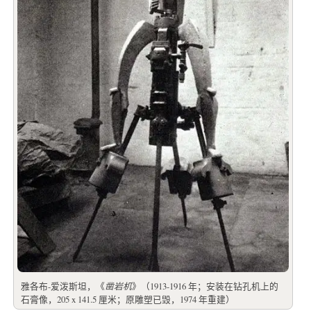
雅各布-爱泼斯坦，《
凿岩机
》（1913-1916 年；安装在钻孔机上的
石膏像，205 x 141.5 厘米；原雕塑已毁，1974 年重建）