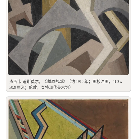
杰西卡-迪斯莫尔，《
抽象构成
》（约 1915 年；画板油画，41.3 x
50.8 厘米；伦敦，泰特现代美术馆）