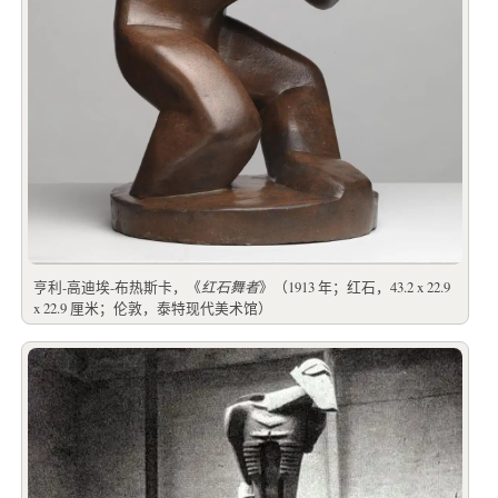
亨利-高迪埃-布热斯卡，《
红石舞者
》（1913 年；红石，43.2 x 22.9
x 22.9 厘米；伦敦，泰特现代美术馆）