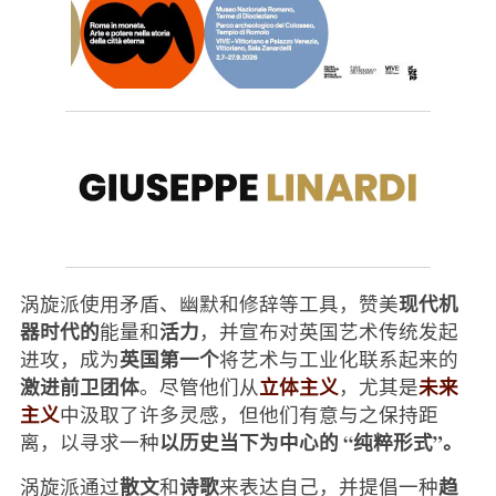
现代机
涡旋派使用矛盾、幽默和修辞等工具，赞美
器时代的
活力
能量和
，并宣布对英国艺术传统发起
英国第一个
进攻，成为
将艺术与工业化联系起来的
激进前卫团体
立体主义
未来
。尽管他们从
，尤其是
主义
中汲取了许多灵感，但他们有意与之保持距
以历史当下为中心的 “纯粹形式”。
离，以寻求一种
散文
诗歌
趋
涡旋派通过
和
来表达自己，并提倡一种