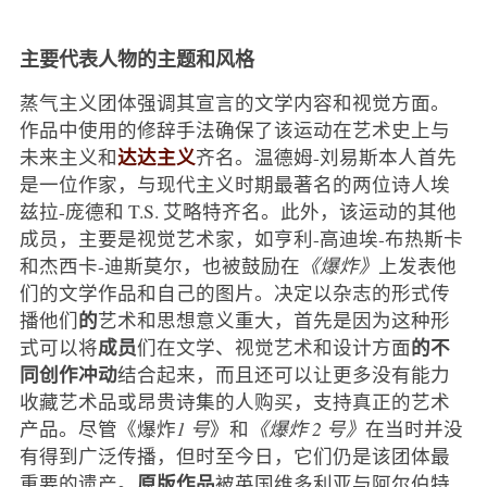
主要代表人物的主题和风格
蒸气主义团体强调其宣言的文学内容和视觉方面。
作品中使用的修辞手法确保了该运动在艺术史上与
达达主义
未来主义和
齐名。温德姆-刘易斯本人首先
是一位作家，与现代主义时期最著名的两位诗人埃
兹拉-庞德和 T.S. 艾略特齐名。此外，该运动的其他
成员，主要是视觉艺术家，如亨利-高迪埃-布热斯卡
和杰西卡-迪斯莫尔，也被鼓励在
《爆炸》
上发表他
们的文学作品和自己的图片。决定以杂志的形式传
的
播他们
艺术和思想意义重大，首先是因为这种形
成员
的不
式可以将
们在文学、视觉艺术和设计方面
同创作冲动
结合起来，而且还可以让更多没有能力
收藏艺术品或昂贵诗集的人购买，支持真正的艺术
产品。尽管《爆炸
1 号
》和
《爆炸 2 号》
在当时并没
有得到广泛传播，但时至今日，它们仍是该团体最
原版作品
重要的遗产。
被英国维多利亚与阿尔伯特