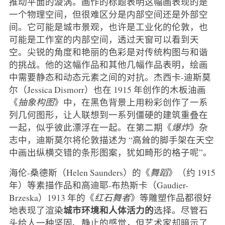
推动平面的漩涡。画作的标题表明这幅画表现的是
一个物理空间，但很难区分是内部空间还是外部空
间。它可能是城市景观，也许是工业化的伦敦，也
可能是工作室的内部空间，透过天窗可以看到天
空。尖锐的角度和艳丽的色彩是对传统构图与和谐
的挑战。他的这幅作品和其他几幅作品表明，绘画
中需要静态和动态元素之间的对抗。杰西卡-迪斯莫
尔（Jessica Dismorr）也在 1915 年创作的木板油画
《
抽象构图
》中，在黑色背景上用粉彩创作了一系
列几何图形，让人联想到一系列僵硬的建筑重叠在
一起，似乎彼此漂浮在一起。在第二期《
爆炸
》杂
志中，迪斯莫尔将伦敦描述为 “高耸的脚手架在天空
中画出纵横交错的条形图案，犹如畸形的格子呢”。
海伦-桑德斯（Helen Saunders）的《
舞蹈
》（约 1915
年）等素描作品和高迪耶-布热斯卡（Gaudier-
Brzeska）1913 年的《
红石舞者
》等雕塑作品都很好
城市环境和人体活力的
地表现了渲染
选择。尽管石
头给人一种坚固、静止的感觉，但艺术家却暗示了