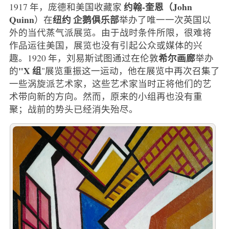
约翰-奎恩（John
1917 年，庞德和美国收藏家
Quinn
纽约
企鹅俱乐部
）在
举办了唯一一次英国以
外的当代蒸气派展览。由于战时条件所限，很难将
作品运往美国，展览也没有引起公众或媒体的兴
希尔画廊
趣。1920 年，刘易斯试图通过在伦敦
举办
"X 组
的
"展览重振这一运动，他在展览中再次召集了
一些涡旋派艺术家，这些艺术家当时正将他们的艺
术带向新的方向。然而，原来的小组再也没有重
聚；战前的势头已经消失殆尽。