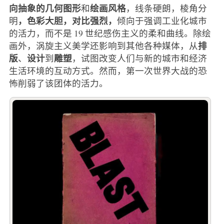
向抽象的几何图形
绘画风格
和
，线条硬朗，棱角分
，色彩大胆，对比强烈，
明
倾向于强调工业化城市
的活力，而不是 19 世纪感伤主义的柔和曲线。除绘
排
画外，涡旋主义美学还影响到其他各种媒体，从
版
设计
雕塑
、
到
，试图改变人们与新的城市和经济
生活环境的互动方式。然而，第一次世界大战的恐
怖削弱了该团体的活力。