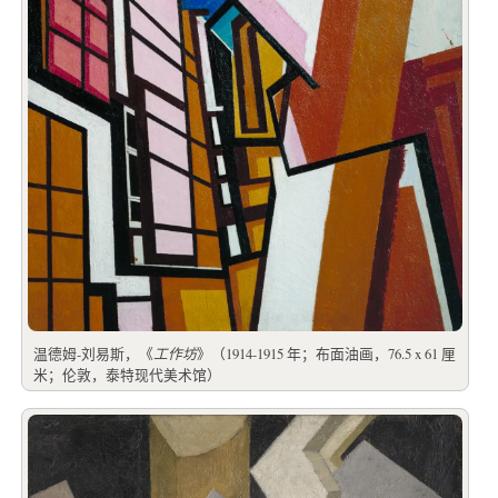
温德姆-刘易斯，《
工作坊
》（1914-1915 年；布面油画，76.5 x 61 厘
米；伦敦，泰特现代美术馆）