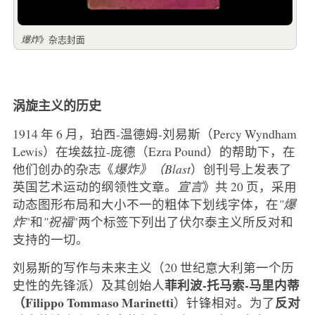
爆炸
》杂志封面
涡旋主义的历史
1914 年 6 月，珀西-温德姆-刘易斯（Percy Wyndham
Lewis）在埃兹拉-庞德（Ezra Pound）的帮助下，在
他们创办的杂志《
爆炸》（Blast
）创刊号上发表了
英国艺术运动的纲领性文章。
宣言
》共 20 页，采用
动态图形布局和大小不一的粗体下划线字体，在
"爆
炸
"和
"祝福
"两个标签下列出了伏尔泰主义所反对和
支持的一切。
刘易斯的写作与未来主义（20 世纪意大利第一个历
菲利波-托马索-马里内蒂
史性的先锋派）及其创始人
（Filippo Tommaso Marinetti
反对
）针锋相对。为了