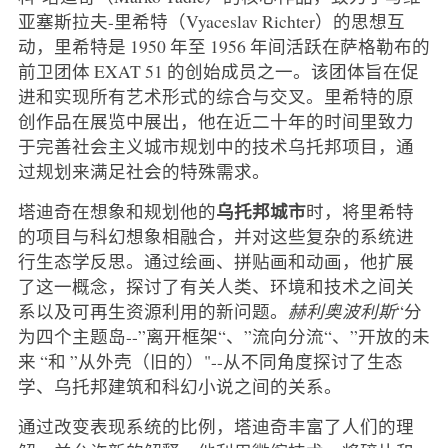
亚塞斯拉夫-里希特（Vyaceslav Richter）的思想互
动，里希特是 1950 年至 1956 年间活跃在萨格勒布的
前卫团体 EXAT 51 的创始成员之一。该团体旨在促
进和实现所有艺术形式的综合与交叉。里希特的原
创作品在展览中展出，他在近二十年的时间里致力
于完善社会主义城市规划中的技术乌托邦项目，通
过规划来满足社会的特殊需求。
乌托邦城市
塔迪奇在想象和规划他的
时，将里希特
的项目与科幻想象相融合，并对这些复杂的系统进
行生态学反思。通过绘画、拼贴画和动画，他扩展
了这一概念，探讨了有关人类、环境和技术之间关
系以及可再生资源利用的新问题。
赫利奥波利斯
“分
为四个主题岛--”离开框架“、”流向分流“、”开放的未
来 “和 ”从外壳（旧的）"--从不同角度探讨了生态
学、乌托邦建筑和科幻小说之间的关系。
通过改变表现系统的比例，塔迪奇丰富了人们的理