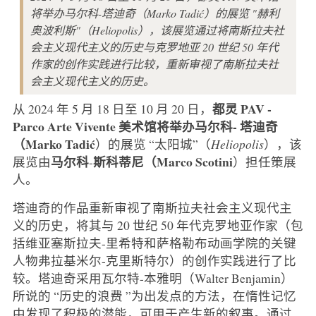
将举办马尔科-塔迪奇（Marko Tadić）的展览 "赫利
奥波利斯"（Heliopolis），该展览通过将南斯拉夫社
会主义现代主义的历史与克罗地亚 20 世纪 50 年代
作家的创作实践进行比较，重新审视了南斯拉夫社
会主义现代主义的历史。
都灵
PAV -
从 2024 年 5 月 18 日至 10 月 20 日，
Parco Arte Vivente 美术馆将举办马尔科-
塔迪奇
（Marko Tadić
）的展览 “太阳城”（
Heliopolis
），该
马尔科
斯科蒂尼（Marco Scotini
展览由
-
）担任策展
人。
塔迪奇的作品重新审视了南斯拉夫社会主义现代主
义的历史，将其与 20 世纪 50 年代克罗地亚作家（包
括维亚塞斯拉夫-里希特和萨格勒布动画学院的关键
人物弗拉基米尔-克里斯特尔）的创作实践进行了比
较。塔迪奇采用瓦尔特-本雅明（Walter Benjamin）
所说的 “历史的浪费 ”为出发点的方法，在惰性记忆
中发现了积极的潜能，可用于产生新的叙事。通过