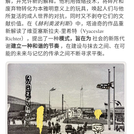
解，并允许新的解释。他利用微缩技术，将碎片和
废弃物转化为本雅明意义上的玩具，唤起人们与他
所复活的成人世界的对抗，同时又不剥夺它们的文
献价值。在《
赫利奥波利斯
》中，塔迪奇的作品重
新解读了维亚塞斯拉夫-里希特（Vyaceslav
模式，旨在为
Richter），提出了一种
社会的新陈代
建立一种和谐的节奏
谢
，在建设与抹去之间、在可
能的未来与记忆的传承之间不断寻求平衡。