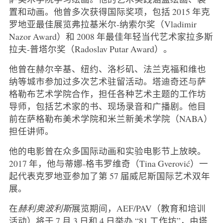
置和动画。他曾多次获得国际奖项，包括 2015 年克
罗地亚最佳展览弗拉基米尔-纳索尔奖（Vladimir
Nazor Award）和 2008 年最佳年轻当代艺术家拉多斯
拉夫-普塔尔奖（Radoslav Putar Award）。
他曾在赫尔辛基、纽约、洛杉矶、法兰克福和维也
纳等城市参加过多次艺术驻留活动。塔迪奇还与萨
格勒布艺术学院合作，担任各种艺术主题的工作坊
导师，包括艺术家的书、现场录音和广播剧。他目
前在萨格勒布美术学院和米兰新美术学院（NABA）
担任讲师。
他的电影曾在众多国际动画和实验电影节上放映。
2017 年，他与蒂娜-格韦罗维奇（Tina Gverović）一
起代表克罗地亚参加了第 57 届威尼斯国际艺术双年
展。
在
赫利奥波利斯
展览期间，AEF/PAV（教育和培训
活动）将于 7 月 3 日和 4 日举办 “81 工作坊”，由塔