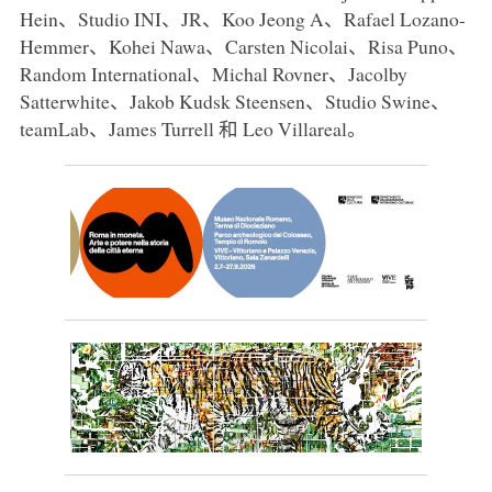
Hein、Studio INI、JR、Koo Jeong A、Rafael Lozano-
Hemmer、Kohei Nawa、Carsten Nicolai、Risa Puno、
Random International、Michal Rovner、Jacolby
Satterwhite、Jakob Kudsk Steensen、Studio Swine、
teamLab、James Turrell 和 Leo Villareal。