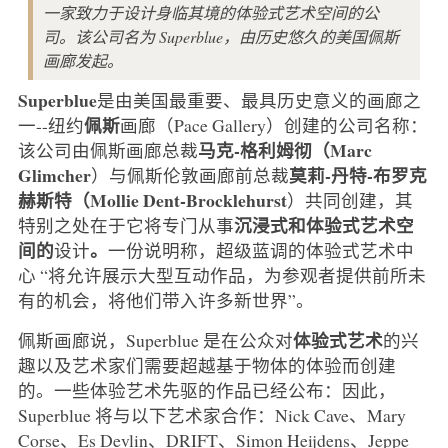
一家致力于设计身临其境的体验式艺术空间的公
司。该公司名为 Superblue，由历史悠久的美国佩斯
画廊发起。
Superblue
是由美国最重要、最具历史意义的画廊之
佩斯
一--纽约
画廊（Pace Gallery）创建的公司名称：
马克-格利姆彻（Marc
该公司由佩斯画廊总裁
Glimcher
莫莉-丹特-布罗克
）与佩斯伦敦画廊前总裁
赫斯特（Mollie Dent-Brocklehurst
）共同创建，其
沉浸式和体验式艺术空
特别之处在于它将专门从事
间的
。
设计
一份说明称，超级蓝调的体验式艺术中
心 “将允许展示大型互动作品，为参观者提供前所未
有的机会，将他们带入许多新世界”。
体验式艺术
佩斯画廊说，Superblue 是在公众对
的兴
趣以及艺术家们需要超越基于物体的体验而创建
的。一些体验艺术先驱的作品已经公布：因此，
Superblue 将与以下艺术家合作：Nick Cave、Mary
Corse、Es Devlin、DRIFT、Simon Heijdens、Jeppe