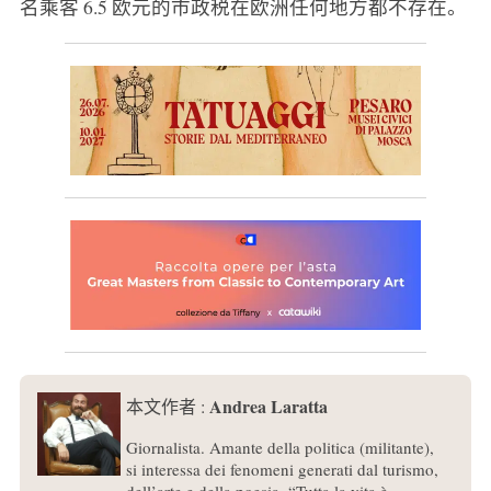
名乘客 6.5 欧元的市政税在欧洲任何地方都不存在。
Andrea Laratta
本文作者 :
Giornalista. Amante della politica (militante),
si interessa dei fenomeni generati dal turismo,
dell’arte e della poesia. “Tutta la vita è