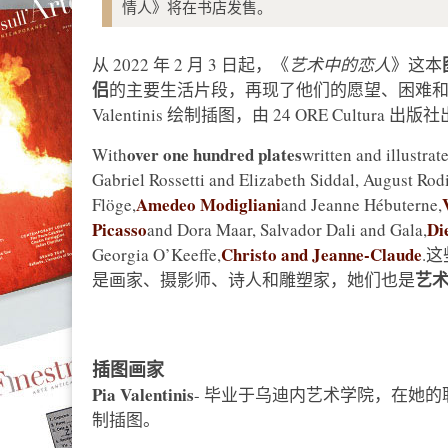
情人》将在书店发售。
从 2022 年 2 月 3 日起，《
艺术中的恋人
》这本
侣
的主要生活片段，再现了他们的愿望、困难和共谋。该书由 
Valentinis 绘制插图，由 24 ORE Cultura 出
over one hundred plates
With
written and illustrat
Gabriel Rossetti and Elizabeth Siddal, August Rod
Amedeo Modigliani
Flöge,
and Jeanne Hébuterne,
Picasso
Di
and Dora Maar, Salvador Dali and Gala,
Christo and Jeanne-Claude
Georgia O’Keeffe,
.
艺
是画家、摄影师、诗人和雕塑家，她们也是
插图画家
Pia Valentinis
- 毕业于乌迪内艺术学院，在她
制插图。