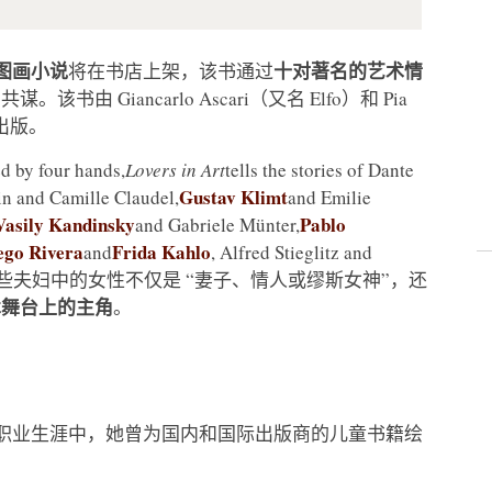
图画小说
十对著名的艺术情
将在书店上架，该书通过
Giancarlo Ascari（又名 Elfo）和 Pia
版社出版。
ed by four hands,
Lovers in Art
tells the stories of Dante
Gustav Klimt
in and Camille Claudel,
and Emilie
Vasily Kandinsky
Pablo
and Gabriele Münter,
ego Rivera
Frida Kahlo
and
, Alfred Stieglitz and
这些夫妇中的女性不仅是 “妻子、情人或缪斯女神”，还
术舞台上的主角
。
的职业生涯中，她曾为国内和国际出版商的儿童书籍绘