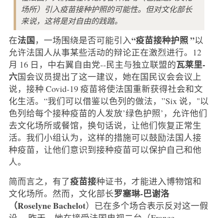
场所）引入疫苗接种护照的可能性。但对文化部长
来说，这将是对自由的践踏。
法国
“疫苗接种护照 ”
在
，一场围绕是否可能引入
以
允许法国人从事某些活动的辩论正在激烈进行。12
瓦莱里-
月 16 日，中右翼自由党--民主与独立联盟的
六
国会议员提出了这一建议，她在国民议会会议上
说，接种 Covid-19 疫苗将使法国重新获得社会和文
化生活。“我们可以借鉴以色列的做法，”Six 说，"以
色列给每个接种疫苗的人发放’绿色护照’，允许他们
去文化场所或餐馆，换句话说，让他们恢复正常生
活。我们小组认为，这样的措施可以鼓励法国人接
种疫苗，让他们意识到接种疫苗可以保护自己和他
人。
疫苗接
简而言之，有了
种证书，才能进入博物馆和
罗塞琳-巴谢洛
文化场所。然而，文化部长
（Roselyne Bachelot
）已在多个场合表示反对这一假
设。 昨天，她在接受法国电视二台（France