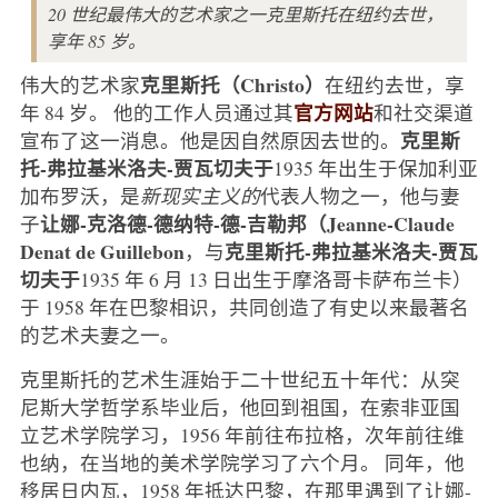
20 世纪最伟大的艺术家之一克里斯托在纽约去世，
享年 85 岁。
克里斯托（Christo）
伟大的艺术家
在纽约去世，享
官方网站
年 84 岁。 他的工作人员通过其
和社交渠道
克里斯
宣布了这一消息。他是因自然原因去世的。
托-弗拉基米洛夫-贾瓦切夫于
1935 年出生于保加利亚
加布罗沃，是
新现实主义的
代表人物之一，他与妻
让娜-克洛德-德纳特-德-吉勒邦（Jeanne-Claude
子
Denat de Guillebon
克里斯托-弗拉基米洛夫-贾瓦
，与
切夫于
1935 年 6 月 13 日出生于摩洛哥卡萨布兰卡）
于 1958 年在巴黎相识，共同创造了有史以来最著名
的艺术夫妻之一。
克里斯托的艺术生涯始于二十世纪五十年代：从突
尼斯大学哲学系毕业后，他回到祖国，在索非亚国
立艺术学院学习，1956 年前往布拉格，次年前往维
也纳，在当地的美术学院学习了六个月。 同年，他
移居日内瓦，1958 年抵达巴黎，在那里遇到了让娜-