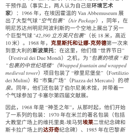
环境艺术
干预作品（事实上，两人认为自己是
家
）：1966 年，在埃因霍温的 Van Abbemuseum 展
出了大型气球 "
空气包裹"（Air Package
），同年，在
明尼苏达州明尼阿波利斯的一个空地上展出了另一
个巨型气球 "
42,390 立方英尺包裹
"（长 18 米，高近
克里斯托和让娜-克劳德
10 米）。1968 年，
第一次来
斯波莱托
到意大利的
：在这里，他们借 “世界节日”
（Festival dei Due Mondi）之机，为 "
包裹的喷泉 “和
”包裹的中世纪塔楼"（Wrapped fountain and wrapped
medieval tower
）项目包装了 “穆里尼堡垒”（Fortilizio
dei Mulini）和 “市集广场”（Piazza del Mercato）的
喷
泉
。同年，他们还包装了伯尔尼美术馆，并带着一
个气球参加了卡塞尔第四届文献展。
因此，1968 年是 “神圣之年”，从那时起，他们开始
了一系列的包装：1970 年在米兰的著名包装（包括
埃莱
大教堂广场上的维托里奥-埃马努
二世纪念碑和
达芬奇
斯卡拉广场上的
纪念碑）、1985 年在巴黎
新