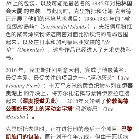
柏林国
桥
上的包装，以及可能是最著名的 1985 年对
会大厦
的包装。与此同时，克里斯托和让娜-克劳德
还开展了他们的环境艺术项目：1980-1983 年的 "
被
包围的
岛屿"（
Surrounded Islands
），夫妇俩用粉红
色的聚丙烯织物将迈阿密对面比斯坎湾的岛屿包围
起来；以及在日本和加利福尼亚安装的 "
雨
伞"（Umbrellas
），这些作品已经进入了艺术史教科
书。
2016 年，克里斯托回到意大利，完成了他最著名、
（
最受喜爱、最受关注的项目之一--
"浮动码头
"
The
伊塞
Floating Piers
）：十万平方米的黄色织物排列在
奥湖上
的浮块上，将苏尔扎诺镇与蒙特伊索拉连接
（深度报道见此
伦敦海德
起来
）。2018年又轮到了
公园蛇形湖上的浮动金字塔
"
马斯塔巴"（The
）。
Mastaba
巴黎
克里斯托去世时，正在进行他的最后一个项目--
凯旋门的包装
，原计划于今年完成，但由于冠状病