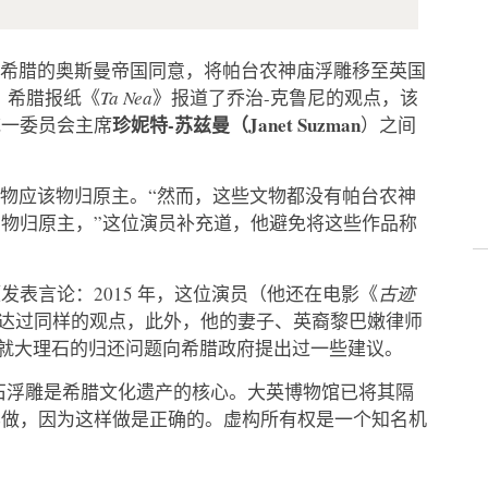
经统治希腊的奥斯曼帝国同意，将帕台农神庙浮雕移至英国
。希腊报纸《
Ta Nea
》报道了乔治-克鲁尼的观点，该
珍妮特-苏兹曼（Janet Suzman
统一委员会主席
）之间
文物应该物归原主。“然而，这些文物都没有帕台农神
物归原主，”这位演员补充道，他避免将这些作品称
表言论：2015 年，这位演员（他还在电影《
古迹
达过同样的观点，此外，他的妻子、英裔黎巴嫩律师
就大理石的归还问题向希腊政府提出过一些建议。
石浮雕是希腊文化遗产的核心。大英博物馆已将其隔
样做，因为这样做是正确的。虚构所有权是一个知名机