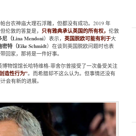
台农神庙大理石浮雕，但都没有成功。2019 年
只有雅典承认英国的所有权，
，但伦敦的答复是，
伦敦
（Lina Mendoni
英国脱欧可能有利于
）表示，
大
密特（Eike Schmidt
）在谈到英国脱欧问题时也表
雕带回家，那将是一件好事。
大英博物馆馆长哈特维格-菲舍尔曾接受了一次备受关注
创造性行为”
。而希腊却不这么认为。但事情还没有
预计会有新的进展。