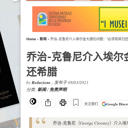
Home
新闻
乔治-克鲁尼介入埃尔金大理石问题："必须将其归
乔治-克鲁尼介入埃尔
还希腊
by
Redazione
, 发布于 08/03/2021
分类:
新闻
/
免责声明
Google
Disco
关注我们
乔治-克鲁尼（George Cloone