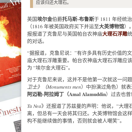
应该归还大理石。
埃尔金
托马斯-布鲁斯
英国
伯爵
于 1811 年
大英博物馆
（1816 年被英国政府买下并运至
）
大理石浮雕
报报道了克鲁尼与英国帕台农神庙
的对话。
“据报道，克鲁尼说：”有许多具有历史价值的
庙大理石浮雕重要。帕台农神庙大理石浮雕应该
为 “埃尔金大理石”。
对于克鲁尼来说，这并不是他第一次就这一问题发
卫士》（Monuments men
）中扮演过角色）就表
阿迈勒-阿拉姆丁（Amal Alamuddin
）过去也曾
Ta Nea
》还报道了苏兹曼的声明：他说，“大理
离，但总有一天会将其归还。大英博物馆会这
构不能继续做的事情，否则就会被人嘲笑”。