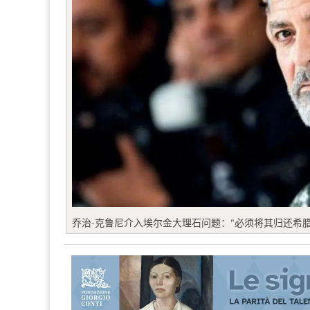
乔治-克鲁尼介入埃尔金大理石问题："必须将其归还希