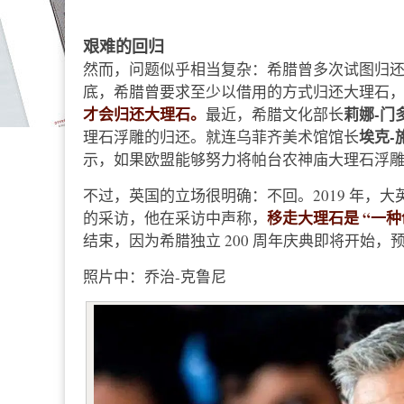
艰难的回归
然而，问题似乎相当复杂：希腊曾多次试图归还帕
底，希腊曾要求至少以借用的方式归还大理石
才会归还大理石。
莉娜-门多尼
最近，希腊文化部长
埃克-施
理石浮雕的归还。就连乌菲齐美术馆馆长
示，如果欧盟能够努力将帕台农神庙大理石浮
不过，英国的立场很明确：不回。2019 年，
移走大理石是 “一种
的采访，他在采访中声称，
结束，因为希腊独立 200 周年庆典即将开始，
照片中：乔治-克鲁尼