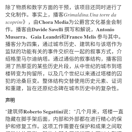
除了物质和数字方面的干预，该项目还同时进行了
文化制作。事实上，播客
Grimaldina.Una torre da
Chora Media
scoprire
》，由
为公爵宫文化基金会制
Davide Savelli
Antonio
作。播客由
撰写和解说，
Musarra
Gaia Leandri
Franco
Melis
、
和
参与其中。
播客分为四集，通过城市历史、建筑和与该塔作为
监狱的功能有关的事件交织在一起的叙事方式，介
绍格里马尔迪纳塔。通过通俗的叙事结构，播客回
溯了热那亚的某些历史片段，从中世纪的城市到塔
楼转变为拘留所，以及几个世纪以来通过塔楼的囚
犯的沧桑巨变。整体结构交替使用历史元素、证词
和重建，旨在还原纪念碑在城市历史中的复杂性。
声明
Roberto
Segattini
"建筑师
说："几个月来，塔楼一直
隐藏在脚手架后面，内部和外部都在进行精心的保
护和修复工作。这项工作需要在保护和成果之间取