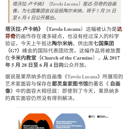
塔沃拉-卢卡纳》（Tavola Lucana）是达-芬奇的自画
像，为七国集团会议运抵陶尔米纳，将于 5 月 28 日
至 6 月 4 日公开展出。
塔沃拉-卢卡纳》（Tavola Lucana
达
）这幅被认为是
芬奇
的画作存在诸多疑点，也没有经过深入的科学
陶尔米纳
七国集团
验证，今天上午抵达
，供出席
（G7）
峰会的国际代表团欣赏。这幅作品将被放置
卡米内教堂（Church of the Carmine
从 2017
在
），
年 5 月 28 日至 6 月 4 日向
公众开放。
据说是莱昂纳多的自画像《Tavola Lucana》所展现的
都灵皇家图书馆
自画
艺术家面容与保存在
的著名《
像
》中的面容大相径庭：即使到了今天，莱昂纳多
的真实面容仍然没有得到解决。