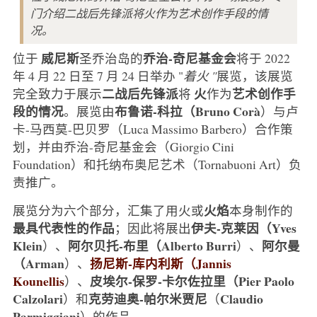
门介绍二战后先锋派将火作为艺术创作手段的情
况。
威尼斯
乔治-奇尼基金会
位于
圣乔治岛的
将于 2022
年 4 月 22 日至 7 月 24 日举办 "
着火 "
展览，该展览
二战后先锋派
火
艺术创作手
完全致力于展示
将
作为
段的情况
布鲁诺-科拉（Bruno Corà
。展览由
）与卢
卡-马西莫-巴贝罗（Luca Massimo Barbero）合作策
划，并由乔治-奇尼基金会（Giorgio Cini
Foundation）和托纳布奥尼艺术（Tornabuoni Art）负
责推广。
火焰
展览分为六个部分，汇集了用火或
本身制作的
最具代表性的作品
伊夫-克莱因（Yves
；因此将展出
Klein
阿尔贝托-布里（Alberto Burri
阿尔曼
）、
）、
（Arman
扬尼斯-库内利斯（Jannis
）、
Kounellis
皮埃尔-保罗-卡尔佐拉里（Pier Paolo
）、
Calzolari
克劳迪奥-帕尔米贾尼
Claudio
）和
（
Parmiggiani
）的作品。