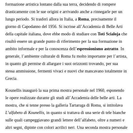
formazione artistica lontano dalla sua terra, decidendo di rompere
drasticamente con le sue origini e arrivando anche a rinnegarle per un
lungo periodo. Si trasferì allora in Italia, a
Roma
, precisamente il
giorno di Capodanno del 1956. Si iscrisse all’Accademia di Belle Arti
della capitale italiana, dove ebbe modo di studiare con
Toti Scialoja
che
risultò essere un grande punto di riferimento per la sua formazione in
ambito informale e per la conoscenza dell’
espressionismo astratto
. In
generale, l’ambiente culturale di Roma fu molto importante per l’artista,
in quanto gli permise di allargare i suoi orizzonti trovando, per sua
stessa ammissione, fermenti vivaci e nuovi che mancavano totalmente in
Grecia.
Kounellis inaugurò la sua prima mostra personale nel 1960, esponendo
le opere realizzate durante gli studi all’Accademia delle belle arti. La
mostra, che si tenne presso la galleria Tartaruga di Roma, si intitolava
L’alfabeto di Kounellis
, in quanto si trattava di una serie di tele bianche
sulle quali campeggiavano grandi lettere dell’alfabeto, oltre a numeri e
altri segni, dipinte con colori acrilici neri. Una seconda mostra personale