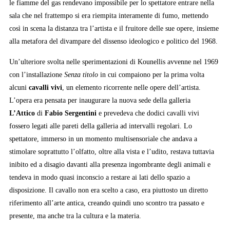
le fiamme del gas rendevano impossibile per lo spettatore entrare nella
sala che nel frattempo si era riempita interamente di fumo, mettendo
così in scena la distanza tra l’artista e il fruitore delle sue opere, insieme
alla metafora del divampare del dissenso ideologico e politico del 1968.
Un’ulteriore svolta nelle sperimentazioni di Kounellis avvenne nel 1969
con l’installazione
Senza titolo
in cui compaiono per la prima volta
alcuni
cavalli vivi
, un elemento ricorrente nelle opere dell’artista.
L’opera era pensata per inaugurare la nuova sede della galleria
L’Attico
di
Fabio Sergentini
e prevedeva che dodici cavalli vivi
fossero legati alle pareti della galleria ad intervalli regolari. Lo
spettatore, immerso in un momento multisensoriale che andava a
stimolare soprattutto l’olfatto, oltre alla vista e l’udito, restava tuttavia
inibito ed a disagio davanti alla presenza ingombrante degli animali e
tendeva in modo quasi inconscio a restare ai lati dello spazio a
disposizione. Il cavallo non era scelto a caso, era piuttosto un diretto
riferimento all’arte antica, creando quindi uno scontro tra passato e
presente, ma anche tra la cultura e la materia.