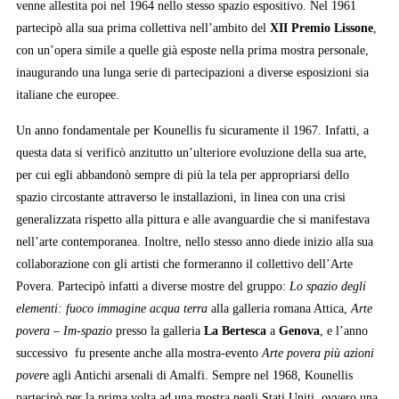
venne allestita poi nel 1964 nello stesso spazio espositivo. Nel 1961
partecipò alla sua prima collettiva nell’ambito del
XII Premio Lissone
,
con un’opera simile a quelle già esposte nella prima mostra personale,
inaugurando una lunga serie di partecipazioni a diverse esposizioni sia
italiane che europee.
Un anno fondamentale per Kounellis fu sicuramente il 1967. Infatti, a
questa data si verificò anzitutto un’ulteriore evoluzione della sua arte,
per cui egli abbandonò sempre di più la tela per appropriarsi dello
spazio circostante attraverso le installazioni, in linea con una crisi
generalizzata rispetto alla pittura e alle avanguardie che si manifestava
nell’arte contemporanea. Inoltre, nello stesso anno diede inizio alla sua
collaborazione con gli artisti che formeranno il collettivo dell’Arte
Povera. Partecipò infatti a diverse mostre del gruppo:
Lo spazio degli
elementi: fuoco immagine acqua terra
alla galleria romana Attica,
Arte
povera – Im-spazio
presso la galleria
La Bertesca
a
Genova
, e l’anno
successivo fu presente anche alla mostra-evento
Arte povera più azioni
pover
e agli Antichi arsenali di Amalfi. Sempre nel 1968, Kounellis
partecipò per la prima volta ad una mostra negli Stati Uniti, ovvero una