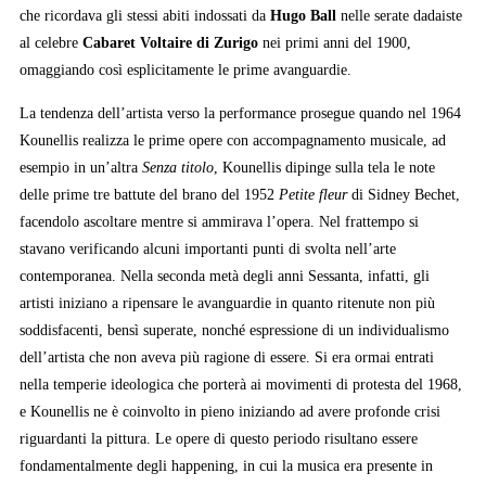
che ricordava gli stessi abiti indossati da
Hugo Ball
nelle serate dadaiste
al celebre
Cabaret Voltaire di Zurigo
nei primi anni del 1900,
omaggiando così esplicitamente le prime avanguardie.
La tendenza dell’artista verso la performance prosegue quando nel 1964
Kounellis realizza le prime opere con accompagnamento musicale, ad
esempio in un’altra
Senza titolo
, Kounellis dipinge sulla tela le note
delle prime tre battute del brano del 1952
Petite fleur
di Sidney Bechet,
facendolo ascoltare mentre si ammirava l’opera. Nel frattempo si
stavano verificando alcuni importanti punti di svolta nell’arte
contemporanea. Nella seconda metà degli anni Sessanta, infatti, gli
artisti iniziano a ripensare le avanguardie in quanto ritenute non più
soddisfacenti, bensì superate, nonché espressione di un individualismo
dell’artista che non aveva più ragione di essere. Si era ormai entrati
nella temperie ideologica che porterà ai movimenti di protesta del 1968,
e Kounellis ne è coinvolto in pieno iniziando ad avere profonde crisi
riguardanti la pittura. Le opere di questo periodo risultano essere
fondamentalmente degli happening, in cui la musica era presente in