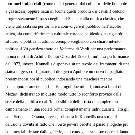
I
rumori industriali
(come quelli generati dai collettori delle bombole
a gas accesi) oppure naturali (come quelli prodotti dai cavalli) cedono
progressivamente il passo negli anni Settanta alla musica classica, che
viene utilizzata sia per tornare a coinvolgere il pubblico nell’ascolto
attivo, sia come riferimento culturale europeo ed ideologico riguardo la
situazione politica in atto, ad esempio scegliendo con chiaro intento
politico il
Và pensiero
tratto da
Nabucco
di Verdi per una performance
in una mostra di Achille Bonito Oliva del 1970. In un’altra performance
del 1973, invece, Kounellis disponeva su un tavolo dei frammenti di una
statua in gesso raffigurante il dio greco Apollo e un corvo impagliato,
presentandosi poi al pubblico indossando una maschera mentre
contemporaneamente un flautista, ogni due minuti, suonava brani di
Mozart, dichiarando in questo modo tutto lo sconforto provato dalle
scelte della politica e dall’impossibilità dell’artista di compiere un
cambiamento in una società ormai completamente individualista. Tra gli
anni Settanta e Ottanta, invece, subentra in Kounellis una sorta di
delusione dovuta al fatto che l’Arte povera cedette il passo a logiche più
commerciali dettate dalle gallerie, e di conseguenza le sue opere si fanno