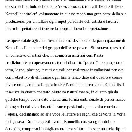
questo, del periodo delle opere
Senza titolo
datate tra il 1958 e il 1960.
Kounellis intitolerà volutamente in questo modo una gran parte della sua
produzione, per annullare ogni input personale dell’artista e lasciare
libero lo spettatore di trovare la propria libera interpretazione.
Le opere datate agli anni Sessanta coincidevano con la partecipazione di
Kounellis alle mostre del gruppo dell’Arte povera. Si trattava, questo, di
un collettivo di artisti che, in
completa antitesi con l’arte
tradizionale
, recuperavano materiali di scarto “poveri” appunto, come
terra, legno, plastica, tessuti e simili per realizzare installazioni pensate
con l’obiettivo di eliminare ogni limite fisico dato dal quadro e creare
invece un legame tra l’opera in sé e l’ambiente circostante. Kounellis si
inserisce in questo contesto piuttosto naturalmente, in quanto già da
qualche tempo aveva dato vita ad una forma embrionale di performance
dipingendo dal vivo durante le sue esposizioni e, una volta conclusa
l’opera, declamando ad alta voce le lettere e i segni che di volta in volta
raffigurava. Durante questi eventi, Kounellis curava ogni minimo
dettaglio, compreso l’abbigliamento: era solito indossare una tela dipinta