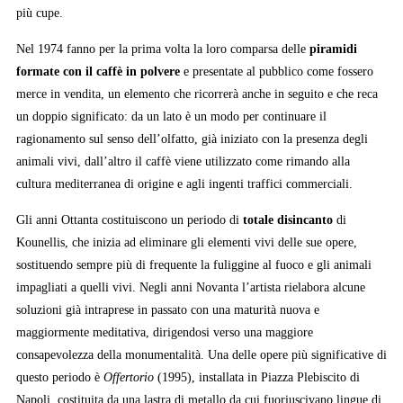
più cupe.
Nel 1974 fanno per la prima volta la loro comparsa delle
piramidi
formate con il caffè in polvere
e presentate al pubblico come fossero
merce in vendita, un elemento che ricorrerà anche in seguito e che reca
un doppio significato: da un lato è un modo per continuare il
ragionamento sul senso dell’olfatto, già iniziato con la presenza degli
animali vivi, dall’altro il caffè viene utilizzato come rimando alla
cultura mediterranea di origine e agli ingenti traffici commerciali.
Gli anni Ottanta costituiscono un periodo di
totale disincanto
di
Kounellis, che inizia ad eliminare gli elementi vivi delle sue opere,
sostituendo sempre più di frequente la fuliggine al fuoco e gli animali
impagliati a quelli vivi. Negli anni Novanta l’artista rielabora alcune
soluzioni già intraprese in passato con una maturità nuova e
maggiormente meditativa, dirigendosi verso una maggiore
consapevolezza della monumentalità. Una delle opere più significative di
questo periodo è
Offertorio
(1995), installata in Piazza Plebiscito di
Napoli, costituita da una lastra di metallo da cui fuoriuscivano lingue di