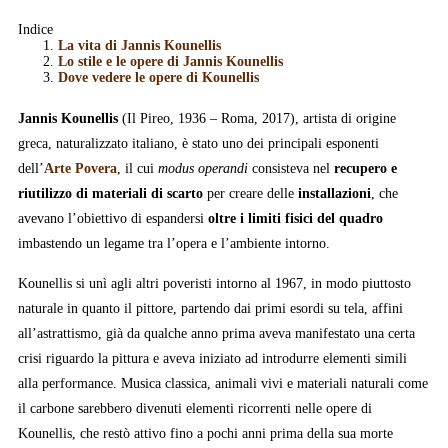
Indice
La vita di Jannis Kounellis
Lo stile e le opere di Jannis Kounellis
Dove vedere le opere di Kounellis
Jannis Kounellis
(Il Pireo, 1936 – Roma, 2017), artista di origine
greca, naturalizzato italiano, è stato uno dei principali esponenti
dell’
Arte Povera
, il cui
modus operandi
consisteva nel
recupero e
riutilizzo di materiali di scarto
per creare delle
installazioni
, che
avevano l’obiettivo di espandersi
oltre i limiti fisici del quadro
imbastendo un legame tra l’opera e l’ambiente intorno.
Kounellis si unì agli altri poveristi intorno al 1967, in modo piuttosto
naturale in quanto il pittore, partendo dai primi esordi su tela, affini
all’astrattismo, già da qualche anno prima aveva manifestato una certa
crisi riguardo la pittura e aveva iniziato ad introdurre elementi simili
alla performance. Musica classica, animali vivi e materiali naturali come
il carbone sarebbero divenuti elementi ricorrenti nelle opere di
Kounellis, che restò attivo fino a pochi anni prima della sua morte