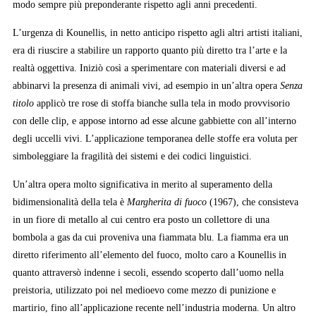
modo sempre più preponderante rispetto agli anni precedenti.
L’urgenza di Kounellis, in netto anticipo rispetto agli altri artisti italiani,
era di riuscire a stabilire un rapporto quanto più diretto tra l’arte e la
realtà oggettiva. Iniziò così a sperimentare con materiali diversi e ad
abbinarvi la presenza di animali vivi, ad esempio in un’altra opera
Senza
titolo
applicò tre rose di stoffa bianche sulla tela in modo provvisorio
con delle clip, e appose intorno ad esse alcune gabbiette con all’interno
degli uccelli vivi. L’applicazione temporanea delle stoffe era voluta per
simboleggiare la fragilità dei sistemi e dei codici linguistici.
Un’altra opera molto significativa in merito al superamento della
bidimensionalità della tela è
Margherita di fuoco
(1967), che consisteva
in un fiore di metallo al cui centro era posto un collettore di una
bombola a gas da cui proveniva una fiammata blu. La fiamma era un
diretto riferimento all’elemento del fuoco, molto caro a Kounellis in
quanto attraversò indenne i secoli, essendo scoperto dall’uomo nella
preistoria, utilizzato poi nel medioevo come mezzo di punizione e
martirio, fino all’applicazione recente nell’industria moderna. Un altro