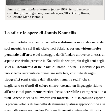
Jannis Kounellis,
Margherita di fuoco
(1967; ferro, becco con
collettore, tubo di gomma, bombola a gas, 90 x 30 cm; Roma,
Collezione Mario Pieroni)
Lo stile e le opere di Jannis Kounellis
L’intento artistico di Jannis Kounellis si distinse da subito da quello dei
suoi maestri, tra cui il già citato Toti Scialoja, per una
visione molto
personale dell’arte
e del messaggio da diffondere attraverso di essa, un
aspetto che risulta presente in Kounellis da sempre, sin dagli anni degli
studi all’
Accademia di belle arti di Roma
. Kounellis individuò presto
uno schema ricorrente da presentare sulla tela, costituito da
segni
tipografici scuri
(lettere dell’alfabeto, numeri e segni) che si
stagliavano su
sfondi di colore chiaro
, creando un linguaggio ridotto
all’osso e
mai puramente estetico
, bensì
accessibile e comprensibile a
tutti
. Anche la scelta di lavorare con
materiali di uso comune
esprime
la precisa volontà di Kounellis di eliminare qualsiasi approccio fine a se
stesso alle opere per rendere l’arte un linguaggio universale. Si tratta,