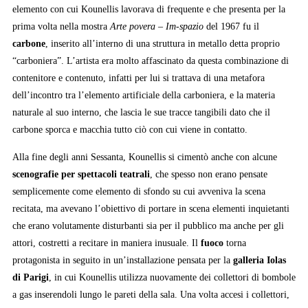
elemento con cui Kounellis lavorava di frequente e che presenta per la
prima volta nella mostra
Arte povera – Im-spazio
del 1967 fu il
carbone
, inserito all’interno di una struttura in metallo detta proprio
“carboniera”. L’artista era molto affascinato da questa combinazione di
contenitore e contenuto, infatti per lui si trattava di una metafora
dell’incontro tra l’elemento artificiale della carboniera, e la materia
naturale al suo interno, che lascia le sue tracce tangibili dato che il
carbone sporca e macchia tutto ciò con cui viene in contatto.
Alla fine degli anni Sessanta, Kounellis si cimentò anche con alcune
scenografie per spettacoli teatrali
, che spesso non erano pensate
semplicemente come elemento di sfondo su cui avveniva la scena
recitata, ma avevano l’obiettivo di portare in scena elementi inquietanti
che erano volutamente disturbanti sia per il pubblico ma anche per gli
attori, costretti a recitare in maniera inusuale. Il
fuoco
torna
protagonista in seguito in un’installazione pensata per la
galleria Iolas
di Parigi
, in cui Kounellis utilizza nuovamente dei collettori di bombole
a gas inserendoli lungo le pareti della sala. Una volta accesi i collettori,