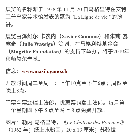
展览的名称源于 1938 年 11 月 20 日马格里特在安特
卫普皇家美术馆发表的题为 “La Ligne de vie ”的演
讲。
泽维尔-卡农内（Xavier Canonne
朱莉-瓦
展览由
）和
塞奇（Julie Waseige
马格利特基金会
）策划，在
（Magritte Foundation
）的支持下举办，将于2019年
移师赫尔辛基。
www.masilugano.ch
信息：
开放时间周二至周日：上午10点至下午6点；周四至
晚上8点。
门票全票20瑞士法郎，优惠票14瑞士法郎。每月第
一个星期四下午 5 点至晚上 8 点免费开放。
图片：勒内-马格里特，《
Le Chateau des Pyrénées
》
（1962 年；纸上水粉画，20 x 13 厘米；苏黎世