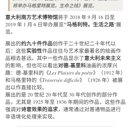
将举办马格里特展览。生命之线》展览。
意大利南方艺术博物馆
将于 2018 年 9 月 16 日至
"马格利特。生活之路
2019 年 1 月 6 日举办展览
"展
览。
约九十件作品
展出的
创作于二十世纪二十年代以
实验性
后：这些
作品往往与艺术家最著名的绘画作
意大利未来主义
品相去甚远。其中一些作品显示了
对德-基里科
的影响，但也可以看出
油画的浓厚兴
趣：德-基里科的《
Les Plaisirs du poète
》（1912 年）
和马格里特的《
Traversée difficile
》（1926 年）被展
出以作直接比较。
展出的是 20 世纪 20 年代至 30 年代创作的部分作
品，尤其是 1925 年至 1936 年期间的作品，这些作品
诗意效果的追求
强调对
，通常通过对普通物品进行
非语境化处理来实现。