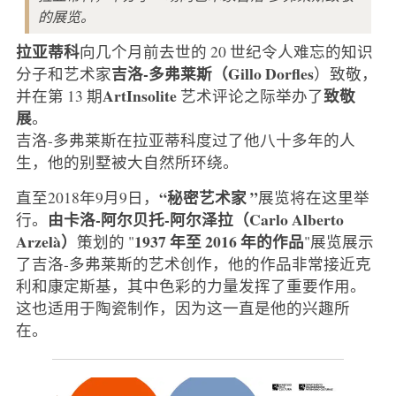
的展览。
拉亚蒂科
向几个月前去世的 20 世纪令人难忘的知识
吉洛-多弗莱斯（Gillo Dorfles
分子和艺术家
）致敬，
ArtInsolite
致敬
并在第 13 期
艺术评论之际举办了
展
。
吉洛-多弗莱斯在拉亚蒂科度过了他八十多年的人
生，他的别墅被大自然所环绕。
“秘密艺术家 ”
直至2018年9月9日，
展览将在这里举
由卡洛-阿尔贝托-阿尔泽拉（Carlo Alberto
行。
Arzelà）
1937 年至 2016 年的作品
策划的 "
"展览展示
了吉洛-多弗莱斯的艺术创作，他的作品非常接近克
利和康定斯基，其中色彩的力量发挥了重要作用。
这也适用于陶瓷制作，因为这一直是他的兴趣所
在。