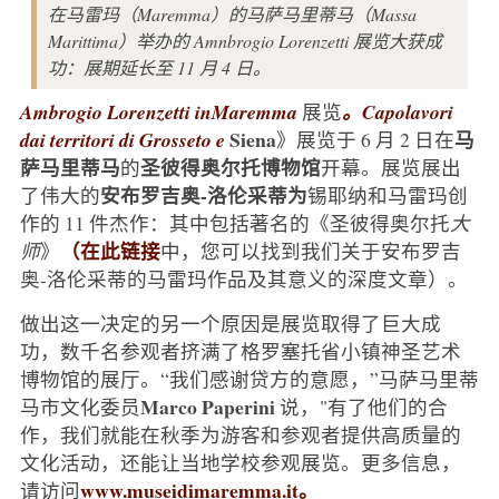
在马雷玛（Maremma）的马萨马里蒂马（Massa
Marittima）举办的 Amnbrogio Lorenzetti 展览大获成
功：展期延长至 11 月 4 日。
Ambrogio Lorenzetti in
Maremma
展览
。Capolavori
Siena
马
dai territori di Grosseto e
》展览于 6 月 2 日在
萨马里蒂马
圣彼得奥尔托博物馆
的
开幕。展览展出
安布罗吉奥-洛伦采蒂为
了伟大的
锡耶纳和马雷玛创
作的 11 件杰作：其中包括著名的《圣彼得奥尔托
大
（在此链接
师
》
中，您可以找到我们关于安布罗吉
奥-洛伦采蒂的马雷玛作品及其意义的深度文章）。
做出这一决定的另一个原因是展览取得了巨大成
功，数千名参观者挤满了格罗塞托省小镇神圣艺术
博物馆的展厅。“我们感谢贷方的意愿，”马萨马里蒂
Marco Paperini
马市文化委员
说，"有了他们的合
作，我们就能在秋季为游客和参观者提供高质量的
文化活动，还能让当地学校参观展览。更多信息，
www.museidimaremma.it。
请访问