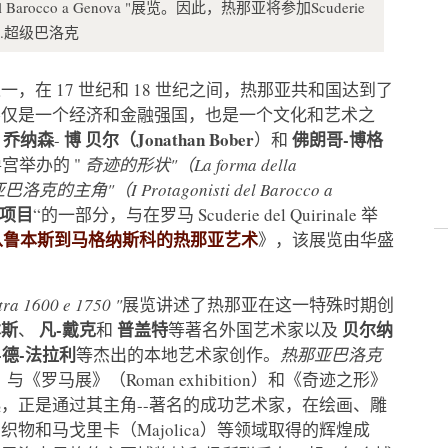
 del Barocco a Genova "展览。因此，热那亚将参加Scuderie
...超级巴洛克
在 17 世纪和 18 世纪之间，热那亚共和国达到了
不仅是一个经济和金融强国，也是一个文化和艺术之
乔纳森
博
贝尔（Jonathan Bober
佛朗哥-博格
、
-
）和
宫举办的 "
奇迹的形状"（La forma della
洛克的主角"（I Protagonisti del Barocco a
项目
“的一部分，与在罗马 Scuderie del Quirinale 举
从鲁本斯到马格纳斯科的热那亚艺术
》，该展览由华盛
tra 1600 e 1750 "
展览讲述了热那亚在这一特殊时期创
本斯
凡-戴克
普盖特
贝尔纳
、
和
等著名外国艺术家以及
-德-法拉利
等杰出的本地艺术家创作。
热那亚巴洛克
）
与《罗马展》（Roman exhibition）和《奇迹之形》
美地结合在一起，正是通过其主角--著名的成功艺术家，在绘画、雕
和马戈里卡（Majolica）等领域取得的辉煌成