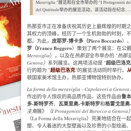
Meraviglia "展览和在全市举办的 "I Protagonisti
del Quirinale举办的展览活动，该活动旨在纪念...
热那亚市正在准备庆祝其历史上最辉煌的时期之一，
其权力的顶峰，经历了一个生机勃勃的时刻，
皮耶罗-博卡多（Piero Boccardo
都。为此，
）
罗（Franco Boggero
）策划了两个展览：在公爵
Meraviglia
），以及在
热那亚
全市举办的 "
热那亚巴
超级巴洛克
Genova）
系列展览。这两项活动是 "
超级巴洛克
行的题为 ”
"的展览活动同时举行。
顿国家美术馆主办，热那亚博物馆特别协办。
La forma della meraviglia - Capolavori a Genova 
鲁
作出的令人惊叹的高品质作品，这些作品由
多-斯特罗齐
瓦莱里奥-卡斯特罗
格雷戈里奥
、
和
主角
展》
（I Protagonisti del Barocco a Genova
（La Forma della Meraviglia）完
塑、令人着迷的大型壁画以及珍贵的小型绘画、织物