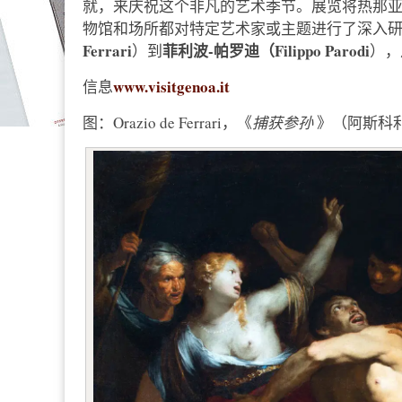
就，来庆祝这个非凡的艺术季节。展览将热那
物馆和场所都对特定艺术家或主题进行了深入
Ferrari
菲利波-帕罗迪（Filippo Parodi
）到
），
www.visitgenoa.it
信息
图：Orazio de Ferrari，《
捕获参孙
》（阿斯科利-皮