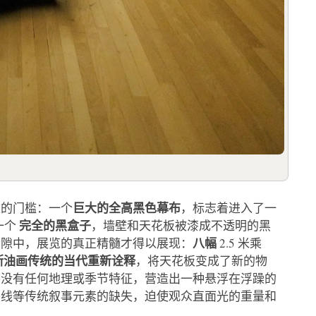
巨大的全高黑色幕布
性的门槛：一个
，标志着进入了一
完全的黑盒子
一个
，墙壁和天花板被漆成不透明的黑
八幅
空隙中，展览的真正精髓才得以展现：
2.5 米乘
斯油画传统的当代重新诠释
，将天花板变成了新的物
，没有任何地理或季节特征，营造出一种悬浮在浮躁的
平线等传统叙事元素的缺失，迫使观众直面光的重量和