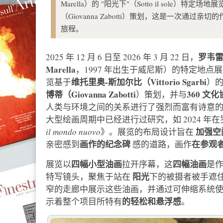
Marella）的 "阳光下"（Sotto il sole）特定
（Giovanna Zabotti）策划，这是一次
旅程。
罗韦
2025 年 12 月 6 日至 2026 年 3 月 22 日，
Marella
，1997 年出生于威尼斯）的特定地点展览
维托里奥-斯加尔比（Vittorio Sgarbi
览基于
）
博蒂（Giovanna Zabotti
360 文化协
）策划，并与
人类与环境之间的关系进行了强烈而富有诗意
大型绘画周期中已经进行过研究，如 2024 年在罗马梅
加强空
il mondo nuovo
》。展览的布局设计旨在
画作的纪念碑
在参观
亲密感到
感的道路，画作
四幅小型油画
四幅油画
展览以
拉开序幕，这
是
阳光
特写镜头，聚焦于站在
下的被摄者被手遮
窄的走廊中展示这些油画，并通过可伸缩系统
的轻松和悬浮感
示着整个项目所特有
。