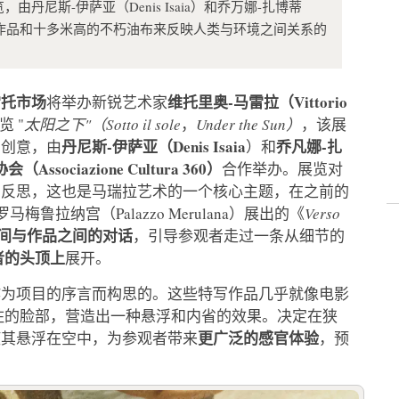
场地展览，由丹尼斯-伊萨亚（Denis Isaia）和乔万娜-扎博蒂
通过亲切的作品和十多米高的不朽油布来反映人类与环境之间关系的
雷托市场
维托里奥-马雷拉（Vittorio
将举办新锐艺术家
 "
太阳之下"（Sotto il sole
，
Under the Sun）
，该展
丹尼斯-伊萨亚（Denis Isaia
乔凡娜-扎
的创意，由
）和
会（Associazione Cultura 360）
合作举办。展览对
的反思，这也是马瑞拉艺术的一个核心主题，在之前的
鲁拉纳宫（Palazzo Merulana）展出的《
Verso
间与作品之间的对话
，引导参观者走过一条从细节的
者的头顶上
展开。
作为项目的序言而构思的。这些特写作品几乎就像电影
住的脸部，营造出一种悬浮和内省的效果。决定在狭
更广泛的感官体验
使其悬浮在空中，为参观者带来
，预