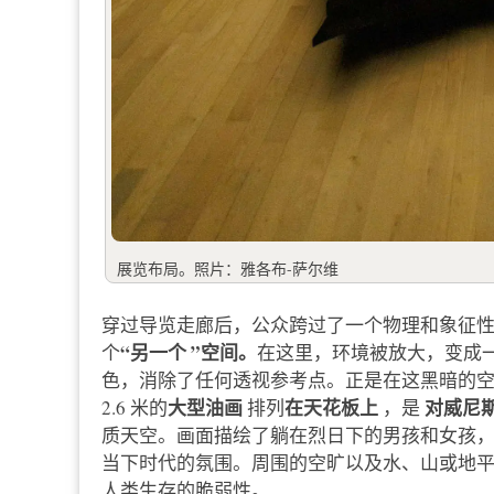
展览布局。照片：雅各布-萨尔维
穿过导览走廊后，公众跨过了一个物理和象征
“另一个 ”空间。
个
在这里，环境被放大，变成
色，消除了任何透视参考点。正是在这黑暗的
大型油画
在天花板上
对威尼
2.6 米的
排列
，是
质天空。画面描绘了躺在烈日下的男孩和女孩
当下时代的氛围。周围的空旷以及水、山或地
人类生存的脆弱性。