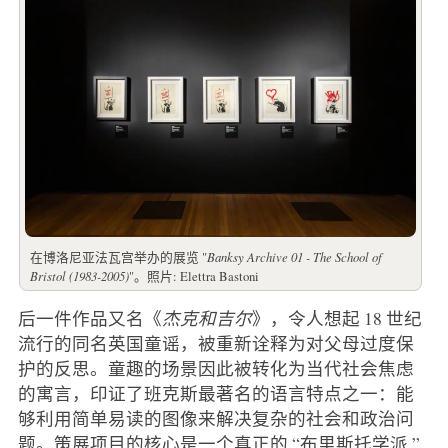
在博洛尼亚法瓦宫举办的展览 "
Banksy Archive 01 - The School of
Bristol (1983-2005)
"。照片: Elettra Bastoni
后一件作品又名《
杰克和吉尔
》，令人想起 18 世纪
流行的同名英国童谣，被重新诠释为对父母过度保
护的反思。童趣的场景因此被转化为当代社会焦虑
的寓言，印证了班克斯最著名的语言特点之一：能
够利用简单易读的图像来解决复杂的社会和政治问
题。策展项目的核心是一个真正的 “布里斯托学派 ”