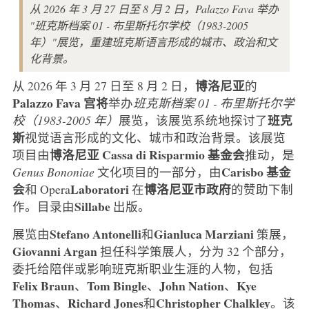
从 2026 年 3 月 27 日至 8 月 2 日，Palazzo Fava 举办
"班克斯档案 01 - 布里斯托尔学校（1983-2005
年）"展览，重建班克斯语言形成的城市、政治和文
化背景。
博洛尼亚
从 2026 年 3 月 27 日至 8 月 2 日，
的
Palazzo Fava 宫将
举办
班克斯档案 01 - 布里斯托尔学
班克
校（1983-2005 年）
展览，该展览系统地探讨了
斯
视觉语言形成的文化、城市和政治背景。该展览
博洛尼亚 Cassa di Risparmio 基金会
项目由
推动，是
Carisbo 基金
Genus
Bononiae
文化项目的一部分，由
会
Laboratori
博洛尼亚市政府
和 Opera
在
的赞助下制
Sillabe
作。目录由
出版。
Stefano
Antonelli
Gianluca
Marziani
展览由
和
策展，
Giovanni
Argan
担任科学策展人，分为 32 个部分，
委托给陪伴或影响班克斯职业生涯的人物，包括
Felix
Braun
Tom
Bingle
John
Nation
Kye
、
、
、
Thomas
Richard
Jones
Christopher
Chalkley
、
和
。该