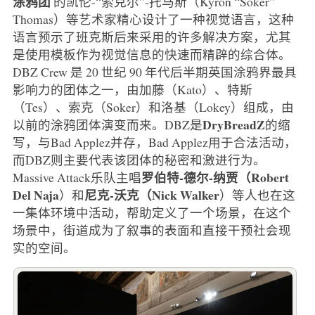
涂鸦团
的凯伦-“索克尔”-托马斯（Kyron “Soker”
Thomas）等艺术家精心设计了一种视觉语言，这种
语言预示了班克斯后来采用的许多解决方案，尤其
是使用模板作为视觉信息的快速而精辟的综合体。
DBZ Crew 是 20 世纪 90 年代后半期英国涂鸦界最具
影响力的团体之一，由加藤（Kato）、特斯
（Tes）、索克（Soker）和洛基（Lokey）组成，由
DryBreadZ
以前的涂鸦团体演变而来。DBZ是
的缩
写，与Bad Applez并存，Bad Applez用于合法活动，
而DBZ则主要代表该团体的秘密和激进行为。
罗伯特-德尔-纳贾（Robert
Massive Attack乐队主唱
Del Naja
尼克-沃克（Nick Walker
）和
）等人也在这
一集体环境中活动，帮助定义了一个场景，在这个
场景中，街道成为了叙事的表面和直接干预社会现
实的空间。