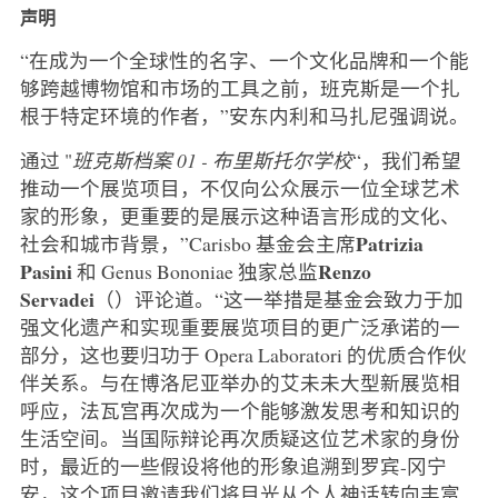
声明
“在成为一个全球性的名字、一个文化品牌和一个能
够跨越博物馆和市场的工具之前，班克斯是一个扎
根于特定环境的作者，”安东内利和马扎尼强调说。
通过 "
班克斯档案 01 - 布里斯托尔学校
“，我们希望
推动一个展览项目，不仅向公众展示一位全球艺术
家的形象，更重要的是展示这种语言形成的文化、
Patrizia
社会和城市背景，”Carisbo 基金会主席
Pasini
Renzo
和 Genus Bononiae 独家总监
Servadei
（
）评论道。“这一举措是基金会致力于加
强文化遗产和实现重要展览项目的更广泛承诺的一
部分，这也要归功于 Opera Laboratori 的优质合作伙
伴关系。与在博洛尼亚举办的艾未未大型新展览相
呼应，法瓦宫再次成为一个能够激发思考和知识的
生活空间。当国际辩论再次质疑这位艺术家的身份
时，最近的一些假设将他的形象追溯到罗宾-冈宁
安，这个项目邀请我们将目光从个人神话转向丰富