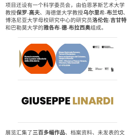
项目还设有一个科学委员会，由伯恩茅斯艺术大学
保罗
高夫
乌尔里
布兰切
教授
-
、海德堡大学教授
希-
、
洛伦佐
吉甘特
博洛尼亚大学母校研究中心的研究员
-
雅各布
德
布拉西奥
和巴勒莫大学的
-
-
组成。
三百多幅作品
展览汇集了
、档案资料、未发表的文