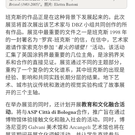
Bristol (1983-2005)
"。照片: Elettra Bastoni
班克斯的作品正是在这种背景下发展起来的。此次
展览将首次展出该艺术家与 DBZ 小组共同创作的所
有作品。展览中最重要的文件之一是班克斯 1998 年
的一封署名为 “罗宾-班克斯 ”的信，在信中，艺术家
邀请作家索克尔参加 "
着火的墙壁！
"活动。该活动
汇集了英国涂鸦界最重要的几位主角，是涂鸦界关
系和合作的直接见证。展览通过不同的主题部分，
重构了一个复杂的文化谱系，其中班克斯的出现是
经验、影响和共同实践长期分层的结果。地下艺
术、城市抗议传统和激进的视觉实验构成了故事展
开的三个主轴。
教育和文化融合活
在举办展览的同时，还计划开展
动
ASP Città di Bologna
。将与
合作，推广旨在通过
博物馆体验接触文化和融入社会的活动。同时，博
洛尼亚的 Galvani 美术馆和 Arcangeli 艺术馆也将在
展览期间开展文化调解活动，并让学生直接参与。