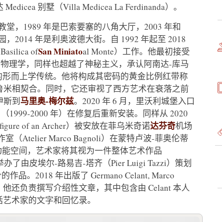
 别墅（Villa Medicea La Ferdinanda）。
教堂，1989 年是巴索要塞的八角大厅，2003 年和
，2014 年是利奥波德大街。自 1992 年起至 2018
San Miniato
silica of
al Monte）工作。他最初接受
物理学，同样也超越了神秘主义，承认阿南达-库马
y）所定义的形而上学传统。他将构成其密码的黄金比例红带称
并与鲁米相契合。同时，它还审视了西方艺术在衰落之前
马里奥-梅尔兹
伊斯到
。2020 年 6 月，里沃利城堡入口
字）（1999-2000 年）在修复后重新安装。同样从 2020
达芬奇
igure of an Archer）被安放在菲乌米奇诺
机场
Atelier Marco Bagnoli）在蒙特卢波-菲奥伦蒂
这是一个多功能空间，艺术家将其视为一件整体艺术作品
办了由皮埃尔-路易吉-塔齐（Pier Luigi Tazzi）策划
18 年出版了 Germano Celant, Marco
t 编辑的专著，他还负责撰写介绍性文章，其中包含由 Celant 本人
，其中包括艺术家的文字和回忆录。