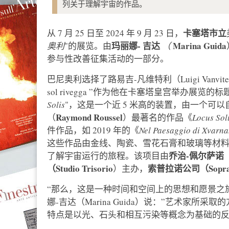
列关于理解宇宙的作品。
卡塞塔市立
从 7 月 25 日至 2024 年 9 月 23 日，
玛丽娜-
吉达
Marina
Guida
奥利
"的展览。由
（
参与性改善征集活动的一部分。
巴尼奥利选择了路易吉-凡维特利（Luigi Vanvitel
sol rivegga ”作为他在卡塞塔皇宫举办展
Solis
"，这是一个近 5 米高的装置，由一个可
Raymond
Roussel
（
）最著名的作品《
Locus Sol
件作品，如 2019 年的《
Nel Paesaggio di Xvarn
这些作品由金线、陶瓷、雪花石膏和玻璃等材
乔治-佩尔萨诺（Gio
了解宇宙运行的旅程。该项目由
（Studio Trisorio
索普拉诺公司（Sopra
）主办，
“那么，这是一种时间和空间上的思想和愿景之
娜-吉达（Marina Guida）说：”艺术家
特点是以光、石头和相互污染等概念为基础的