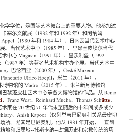
背景和化学学位，是国际艺术舞台上的重要人物。他参加过
）、卡塞尔文献展（1982 年和 1992 年）和阿纳姆
e Appel（1980 年和 1984 年）、日内瓦当代艺术中心
过个展。当代艺术中心（1985 年）、里昂圣皮埃尔当代
心 Magasin（1991 年）、里沃利堡（1992
Luigi Pierre（1987 年）等著名艺术机构举办个展。当代艺术中
rme，巴伦西亚（2000 年），České Muzeum
lanetario Ulrico Hoepli，米兰（2011 年），
 当代艺术博物馆的 Madre（2015 年）、米兰新月博物馆
到巴黎蓬皮杜艺术中心等各大博物馆的作品。从 Remo
ti
ütte
、Franz West、Reinhard Mucha、Thomas Sch
、
家在 20 世纪 70 年代末至随后的十年间或多或少
shiary、Anish Kapoor（仅列举与巴尼奥利关系最密切
所。尤其是巴尼奥利，他从 1981 年开始，一直到
地和归属地--托斯卡纳--占据历史和宗教传统的场