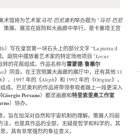
美术馆将为艺术家
马可-巴尼奥利
举办题为 "
马可-巴尼
）策展。展览在庭院和大画廊中举行，是卡塞塔王宫
li）写在皇宫第一块石头上的部分文字 “La pietra il
览的标题。庭院中摆放着艺术家的特定场地项目 "
Locus
雷蒙德
鲁塞尔
以自转的花瓶组成。作品名称与
-
us
》同音。在王宫侧翼大画廊的展厅中，还有其他 11
ah
》、1997 年的《
Aleph
》和 1992 年的《Origine》，
料组成。巴尼奥利的作品将带领参观者踏上一段更深入
rgio Persano
特里索里奥工作室
）都灵画廊和
rno
）协办。
旅，旨在加深对自然和宇宙机制的理解。策展人玛丽
所采取的方法，也是其作品的全部，无疑是哲学和科学的，其
反思，具有非常强烈的象征意义。