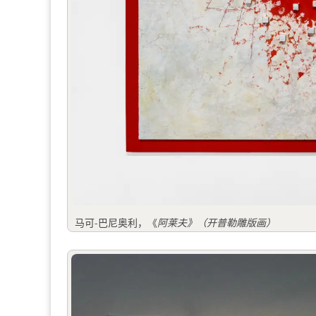
马可-巴尼奥利，《
阿莱夫》（开普勒雕版画）