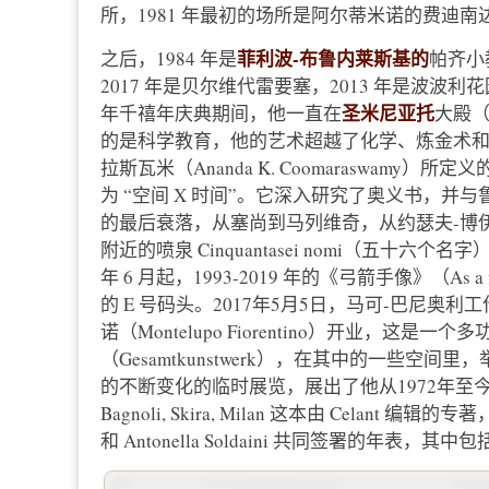
所，1981 年最初的场所是阿尔蒂米诺的费迪南达 Medicea
菲利波-布鲁内莱斯基的
之后，1984 年是
帕齐小
2017 年是贝尔维代雷要塞，2013 年是波波利花园
圣米尼亚托
年千禧年庆典期间，他一直在
大殿（Ba
的是科学教育，他的艺术超越了化学、炼金术和
拉斯瓦米（Ananda K. Coomaraswam
为 “空间 X 时间”。它深入研究了奥义书，
的最后衰落，从塞尚到马列维奇，从约瑟夫-博
附近的喷泉 Cinquantasei nomi（五十六个名
年 6 月起，1993-2019 年的《弓箭手像》（As a f
的 E 号码头。2017年5月5日，马可-巴尼奥利工作室（
诺（Montelupo Fiorentino）开业，
（Gesamtkunstwerk），在其中的一些空间里，举
的不断变化的临时展览，展出了他从1972年至今的作品。20
Bagnoli, Skira, Milan 这本由 Celan
和 Antonella Soldaini 共同签署的年表