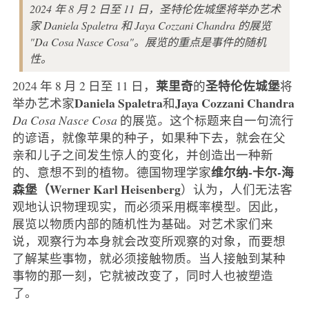
2024 年 8 月 2 日至 11 日，圣特伦佐城堡将举办艺术
家 Daniela Spaletra 和 Jaya Cozzani Chandra 的展览
"Da Cosa Nasce Cosa"。展览的重点是事件的随机
性。
莱里奇
圣特伦佐城堡
2024 年 8 月 2 日至 11 日，
的
将
Daniela Spaletra
Jaya Cozzani Chandra
举办艺术家
和
Da Cosa Nasce Cosa
的展览
。
这个标题来自一句流行
的谚语，就像苹果的种子，如果种下去，就会在父
亲和儿子之间发生惊人的变化，并创造出一种新
维尔纳-卡尔-海
的、意想不到的植物。德国物理学家
森堡（Werner Karl Heisenberg
）认为，人们无法客
观地认识物理现实，而必须采用概率模型。因此，
展览以物质内部的随机性为基础。对艺术家们来
说，观察行为本身就会改变所观察的对象，而要想
了解某些事物，就必须接触物质。当人接触到某种
事物的那一刻，它就被改变了，同时人也被塑造
了。