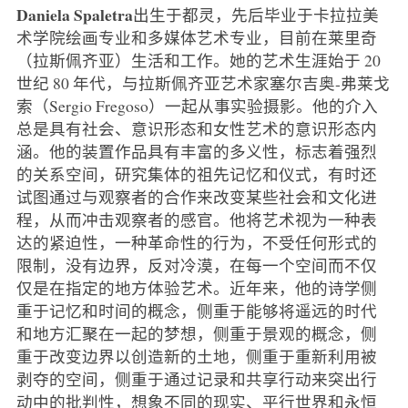
Daniela Spaletra
出生于都灵，先后毕业于卡拉拉美
术学院绘画专业和多媒体艺术专业，目前在莱里奇
（拉斯佩齐亚）生活和工作。她的艺术生涯始于 20
世纪 80 年代，与拉斯佩齐亚艺术家塞尔吉奥-弗莱戈
索（Sergio Fregoso）一起从事实验摄影。他的介入
总是具有社会、意识形态和女性艺术的意识形态内
涵。他的装置作品具有丰富的多义性，标志着强烈
的关系空间，研究集体的祖先记忆和仪式，有时还
试图通过与观察者的合作来改变某些社会和文化进
程，从而冲击观察者的感官。他将艺术视为一种表
达的紧迫性，一种革命性的行为，不受任何形式的
限制，没有边界，反对冷漠，在每一个空间而不仅
仅是在指定的地方体验艺术。近年来，他的诗学侧
重于记忆和时间的概念，侧重于能够将遥远的时代
和地方汇聚在一起的梦想，侧重于景观的概念，侧
重于改变边界以创造新的土地，侧重于重新利用被
剥夺的空间，侧重于通过记录和共享行动来突出行
动中的批判性，想象不同的现实、平行世界和永恒