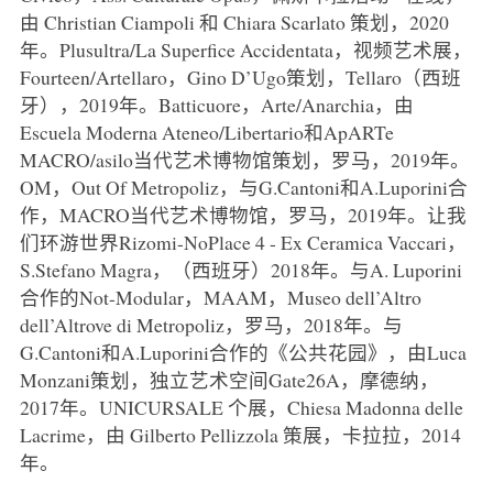
由 Christian Ciampoli 和 Chiara Scarlato 策划，2020
年。Plusultra/La Superfice Accidentata，视频艺术展，
Fourteen/Artellaro，Gino D’Ugo策划，Tellaro（西班
牙），2019年。Batticuore，Arte/Anarchia，由
Escuela Moderna Ateneo/Libertario和ApARTe
MACRO/asilo当代艺术博物馆策划，罗马，2019年。
OM，Out Of Metropoliz，与G.Cantoni和A.Luporini合
作，MACRO当代艺术博物馆，罗马，2019年。让我
们环游世界Rizomi-NoPlace 4 - Ex Ceramica Vaccari，
S.Stefano Magra，（西班牙）2018年。与A. Luporini
合作的Not-Modular，MAAM，Museo dell’Altro
dell’Altrove di Metropoliz，罗马，2018年。与
G.Cantoni和A.Luporini合作的《公共花园》，由Luca
Monzani策划，独立艺术空间Gate26A，摩德纳，
2017年。UNICURSALE 个展，Chiesa Madonna delle
Lacrime，由 Gilberto Pellizzola 策展，卡拉拉，2014
年。