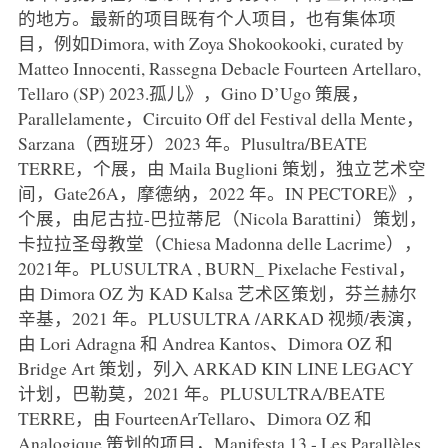
的地方。最新的项目既有个人项目，也有集体项
目，例如Dimora, with Zoya Shokookooki, curated by
Matteo Innocenti, Rassegna Debacle Fourteen Artellaro,
Tellaro (SP) 2023.孤儿》，Gino D’Ugo 策展，
Parallelamente，Circuito Off del Festival della Mente，
Sarzana（西班牙）2023 年。Plusultra/BEATE
TERRE，个展，由 Maila Buglioni 策划，独立艺术空
间，Gate26A，摩德纳，2022 年。IN PECTORE》，
个展，由尼古拉-巴拉蒂尼（Nicola Barattini）策划，
卡拉拉圣母教堂（Chiesa Madonna delle Lacrime），
2021年。PLUSULTRA , BURN_ Pixelache Festival，
由 Dimora OZ 为 KAD Kalsa 艺术区策划，芬兰赫尔
辛基，2021 年。PLUSULTRA /ARKAD 视频/表演，
由 Lori Adragna 和 Andrea Kantos、Dimora OZ 和
Bridge Art 策划，列入 ARKAD KIN LINE LEGACY
计划，巴勒莫，2021 年。PLUSULTRA/BEATE
TERRE，由 FourteenArTellaro、Dimora OZ 和
Analogique 策划的项目，Manifesta 13 - Les Parallèles