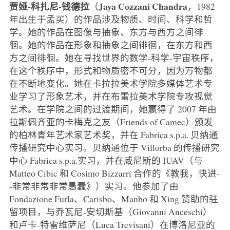
贾娅-科扎尼-钱德拉
Jaya Cozzani Chandra
（
，1982
年出生于孟买）的作品涉及物质、时间、科学和哲
学。她的作品在图像与抽象、东方与西方之间徘
徊。她的作品在形象和抽象之间徘徊，在东方和西
方之间徘徊。她在寻找世界的数学-科学-宇宙秩序，
在这个秩序中，形式和物质密不可分，因为万物都
在不断地变化。她在卡拉拉美术学院多媒体艺术专
业学习了形象艺术，并在布雷拉美术学院专攻视觉
艺术。在学院之间的过渡期间，她赢得了 2007 年由
拉斯佩齐亚的卡梅克之友（Friends of Camec）颁发
的柏林青年艺术家艺术奖，并在 Fabrica s.p.a. 贝纳通
传播研究中心实习。贝纳通位于 Villorba 的传播研究
中心 Fabrica s.p.a.实习，并在威尼斯的 IUAV（与
Matteo Cibic 和 Cosimo Bizzarri 合作的《教我，快进-
-非常非常非常愚蠢》）实习。他参加了由
Fondazione Furla、Carisbo、Manbo 和 Xing 赞助的驻
留项目，与乔瓦尼-安切斯基（Giovanni Anceschi）
和卢卡-特雷维萨尼（Luca Trevisani）在博洛尼亚的