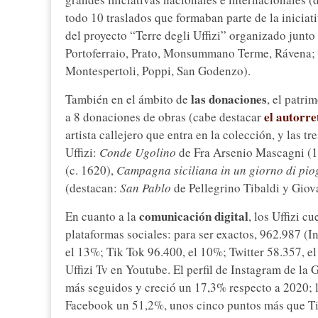
todo 10 traslados que formaban parte de la iniciativ
del proyecto “Terre degli Uffizi” organizado junto
Portoferraio, Prato, Monsummano Terme, Rávena; Te
Montespertoli, Poppi, San Godenzo).
las donaciones
También en el ámbito de
, el patri
el autorre
a 8 donaciones de obras (cabe destacar
artista callejero que entra en la colección, y las 
Uffizi:
Conde Ugolino
de Fra Arsenio Mascagni (
(c. 1620),
Campagna siciliana in un giorno di pio
(destacan:
San Pablo
de Pellegrino Tibaldi y Giov
comunicación digital
En cuanto a la
, los Uffizi c
plataformas sociales: para ser exactos, 962.987 (
el 13%; Tik Tok 96.400, el 10%; Twitter 58.357, el
Uffizi Tv en Youtube. El perfil de Instagram de la 
más seguidos y creció un 17,3% respecto a 2020; 
Facebook un 51,2%, unos cinco puntos más que Tik