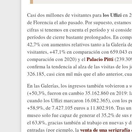
los Uffizi
Casi dos millones de visitantes para
en 2
de Florencia el año pasado. Por supuesto, estamos
cifras si tenemos en cuenta el período y si consid
períodos de cierre bastante prolongados. En compa
42,7% con aumentos relativos tanto a la Galería de
visitantes, +47,1% en comparación con 659.043 en
Palacio Pitti
comparación con 2020) y el
(239.309
confirma la tendencia al alza de las visitas de lo
326.185, casi cien mil más que el año anterior, c
En las Galerías, los ingresos también volvieron a 
(+50,3%, fueron en cambio 35.162.860 en 2019: las
cuando los Uffizi marcaron 16.082.365), con los p
+58,9%, de 7.427.105 euros a 11.802.916. Tras un
museo solo fue capaz de generar el 35,2% de sus r
el 63,8%, gracias también al trabajo en nuevas y d
venta de una serigrafía 
entradas (por ejemplo, la