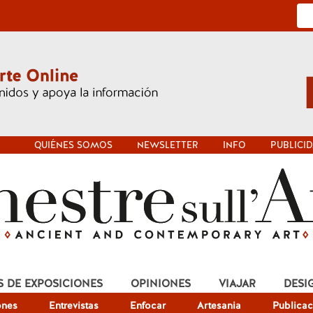
QUIÉNES SOMOS
NEWSLETTER
INFO
PUBLICI
S DE EXPOSICIONES
OPINIONES
VIAJAR
DESI
ones
Entrevistas
Enfocar
Artesania
Publicac