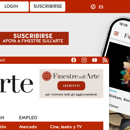
LOGIN
SUSCRIBIRSE
ES
DAD
GN
EMPLEO
ión
Mercado
Cine, teatro y TV