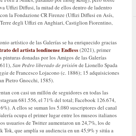
a Uffizi Diffusi, la mitad de ellos dentro de ladentro
 con la Fondazione CR Firenze (Uffizi Diffusi en Asís,
rre degli Uffizi en Anghiari, Castiglion Fiorentino,
monio artístico de las Galerías se ha enriquecido gracias
trato del artista londinense Endless
(2021), primer
tres pinturas donadas por los Amigos de las Galerías
1611),
San Pedro liberado de prisión
de Lionello Spada
ggia
de Francesco Lojacono (c. 1886); 15 adquisiciones
an Pietro Gnocchi, 1585).
uentan con casi un millón de seguidores en todas las
Instagram 681.556, el 71% del total; Facebook 126.674,
 6%). A ellos se suman los 5.080 suscriptores del canal
Galería ocupa el primer lugar entre los museos italianos
los usuarios de Twitter aumentaron un 24,7%, los de
 Tok, que amplía su audiencia en un 45,9% y sitúa a