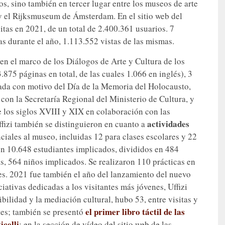
nos, sino también en tercer lugar entre los museos de arte
y el Rijksmuseum de Ámsterdam. En el sitio web del
itas en 2021, de un total de 2.400.361 usuarios. 7
s durante el año, 1.113.552 vistas de las mismas.
n el marco de los Diálogos de Arte y Cultura de los
.875 páginas en total, de las cuales 1.066 en inglés), 3
zada con motivo del Día de la Memoria del Holocausto,
con la Secretaría Regional del Ministerio de Cultura, y
e los siglos XVIII y XIX en colaboración con las
actividades
ffizi también se distinguieron en cuanto a
ciales al museo, incluidas 12 para clases escolares y 22
on 10.648 estudiantes implicados, divididos en 484
as, 564 niños implicados. Se realizaron 110 prácticas en
es. 2021 fue también el año del lanzamiento del nuevo
ciativas dedicadas a los visitantes más jóvenes, Uffizi
bilidad y la mediación cultural, hubo 53, entre visitas y
el primer libro táctil de las
ntes; también se presentó
icelli
; en la sección de vídeo del sitio web de las