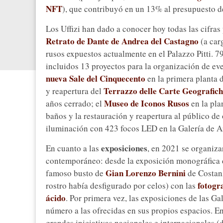
NFT
), que contribuyó en un 13% al presupuesto d
Los Uffizi han dado a conocer hoy todas las cifras
Retrato de Dante de Andrea del Castagno
(a carg
rusos expuestos actualmente en el Palazzo Pitti. 7
incluidos 13 proyectos para la organización de eve
nueva Sale del Cinquecento
en la primera planta d
Terrazzo delle Carte Geografic
y reapertura del
Museo de Iconos Rusos
años cerrado; el
en la pla
baños y la restauración y reapertura al público de
iluminación con 423 focos LED en la Galería de Ar
exposiciones
En cuanto a las
, en 2021 se organiza
contemporáneo: desde la exposición monográfica
Gian Lorenzo Bernini
famoso busto de
de Costanz
fotogr
rostro había desfigurado por celos) con las
ácido
. Por primera vez, las exposiciones de las G
número a las ofrecidas en sus propios espacios. En
grandes iniciativas nacionales e internacionales 