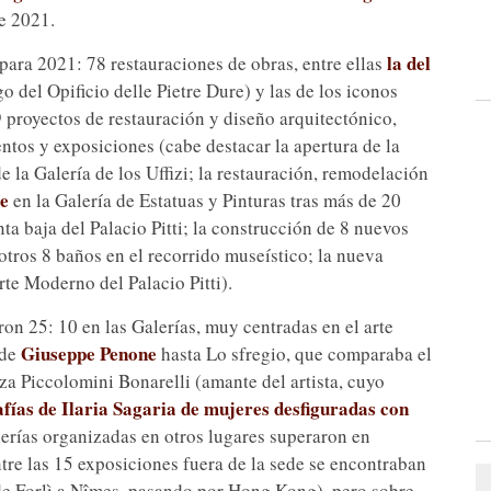
e 2021.
la del
 para 2021: 78 restauraciones de obras, entre ellas
o del Opificio delle Pietre Dure) y las de los iconos
9 proyectos de restauración y diseño arquitectónico,
ntos y exposiciones (cabe destacar la apertura de la
e la Galería de los Uffizi; la restauración, remodelación
he
en la Galería de Estatuas y Pinturas tras más de 20
nta baja del Palacio Pitti; la construcción de 8 nuevos
 otros 8 baños en el recorrido museístico; la nueva
te Moderno del Palacio Pitti).
ron 25: 10 en las Galerías, muy centradas en el arte
Giuseppe Penone
 de
hasta Lo sfregio, que comparaba el
a Piccolomini Bonarelli (amante del artista, cuyo
afías de Ilaria Sagaria de mujeres desfiguradas con
alerías organizadas en otros lugares superaron en
tre las 15 exposiciones fuera de la sede se encontraban
(de Forlì a Nîmes, pasando por Hong Kong), pero sobre