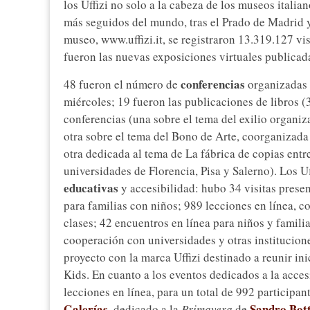
los Uffizi no solo a la cabeza de los museos italia
más seguidos del mundo, tras el Prado de Madrid 
museo, www.uffizi.it, se registraron 13.319.127 vis
fueron las nuevas exposiciones virtuales publicada
conferencias
48 fueron el número de
organizadas e
miércoles; 19 fueron las publicaciones de libros (3
conferencias (una sobre el tema del exilio organi
otra sobre el tema del Bono de Arte, coorganizada 
otra dedicada al tema de La fábrica de copias entr
universidades de Florencia, Pisa y Salerno). Los U
educativas
y accesibilidad: hubo 34 visitas presen
para familias con niños; 989 lecciones en línea, c
clases; 42 encuentros en línea para niños y famili
cooperación con universidades y otras institucion
proyecto con la marca Uffizi destinado a reunir ini
Kids. En cuanto a los eventos dedicados a la accesi
lecciones en línea, para un total de 992 participa
Galerías
Sandro Bott
, dedicado a la
Primavera
de