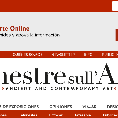
QUIÉNES SOMOS
NEWSLETTER
INFO
PUBLICI
S DE EXPOSICIONES
OPINIONES
VIAJAR
DESI
ones
Entrevistas
Enfocar
Artesania
Publicac