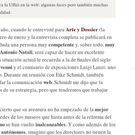
a la Uffizi en la web: algunas luces pero también muchas
alidad.
Arte y Dossier
 año, cuando le entrevisté para
(la
ero de enero y la entrevista completa se publicará en
competente
muy
in duda una persona muy
y, sobre todo,
Antonio Natali
, será capaz de hacer un excelente
situación actual le recuerda a la de finales del siglo
ivenni
y el comisario de exposiciones Luigi Lanzi: uno
eo. Durante mi reunión con Eike Schmidt, también
web
cular la comunicación
. Schmidt me dijo que la
 de su estrategia, pero que tendremos que trabajar
mejor
 cierto que su aventura no ha empezado de la
 sedes de los museos que hasta antes de la reforma del
ino
inalcanzables
se han vuelto
. Y como además de los
os autónomos
, imagino que los directores no tienen la