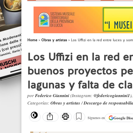
Home
Obras y artistas
Los Uffizi en la red entre luces y s
Los Uffizi en la red 
buenos proyectos p
lagunas y falta de cl
por
Federico Giannini
(Instagram:
@federicogiannini1
)
Categorías:
Obras y artistas
/
Descargo de responsabili
Google
Dis
Síguenos en