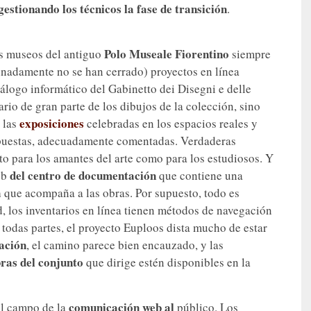
estionando los técnicos la fase de transición
.
Polo Museale Fiorentino
os museos del antiguo
siempre
unadamente no se han cerrado) proyectos en línea
atálogo informático del Gabinetto dei Disegni e delle
ario de gran parte de los dibujos de la colección, sino
exposiciones
 las
celebradas en los espacios reales y
expuestas, adecuadamente comentadas. Verdaderas
to para los amantes del arte como para los estudiosos. Y
del centro de documentación
eb
que contiene una
a
que acompaña a las obras. Por supuesto, todo es
d, los inventarios en línea tienen métodos de navegación
i todas partes, el proyecto Euploos dista mucho de estar
ación
, el camino parece bien encauzado, y las
bras del conjunto
que dirige estén disponibles en la
comunicación web al
el campo de la
público. Los