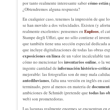
cómo están g
por tanto realmente interesante saber
¿Obtendremos alguna respuesta?
En cualquier caso, tenemos la impresión de que l
se han movido a dos velocidades. Existen (y afort
Euploos
realmente excelentes: pensemos en
, el c
Stampe degli Uffizi, que no sólo contiene el invent
que también tiene una sección especial dedicada a
que incluye digitalizaciones de todas las obras 
exposiciones en línea
de un valor incalculable tan
inventarios online
cómo no mencionar los
, o la w
información histórico-crític
ingente cantidad de
mejorable: las fotografías son de muy mala calida
antediluvianos
, falta una versión en inglés en cas
document
terminado, pero al menos en materia de
todas las o
ambiciones de Schmidt (pretende que
web) son prometedoras.
Las lagunas realmente enormes se encuentran en 