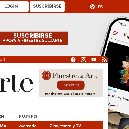
LOGIN
SUSCRIBIRSE
ES
DAD
GN
EMPLEO
ión
Mercado
Cine, teatro y TV