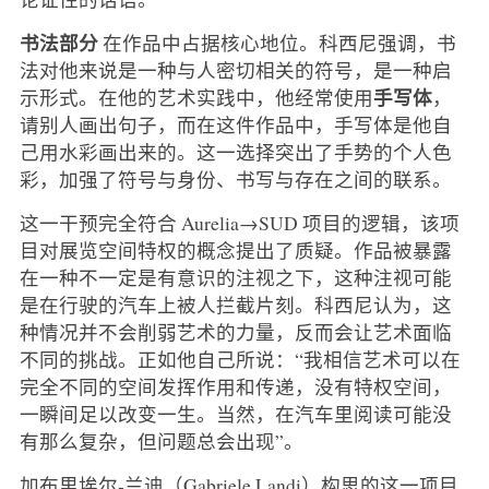
书法部分
在作品中占据核心地位。科西尼强调，书
法对他来说是一种与人密切相关的符号，是一种启
手写体
示形式。在他的艺术实践中，他经常使用
，
请别人画出句子，而在这件作品中，手写体是他自
己用水彩画出来的。这一选择突出了手势的个人色
彩，加强了符号与身份、书写与存在之间的联系。
这一干预完全符合 Aurelia→SUD 项目的逻辑，该项
目对展览空间特权的概念提出了质疑。作品被暴露
在一种不一定是有意识的注视之下，这种注视可能
是在行驶的汽车上被人拦截片刻。科西尼认为，这
种情况并不会削弱艺术的力量，反而会让艺术面临
不同的挑战。正如他自己所说：“我相信艺术可以在
完全不同的空间发挥作用和传递，没有特权空间，
一瞬间足以改变一生。当然，在汽车里阅读可能没
有那么复杂，但问题总会出现”。
加布里埃尔-兰迪（Gabriele Landi）构思的这一项目