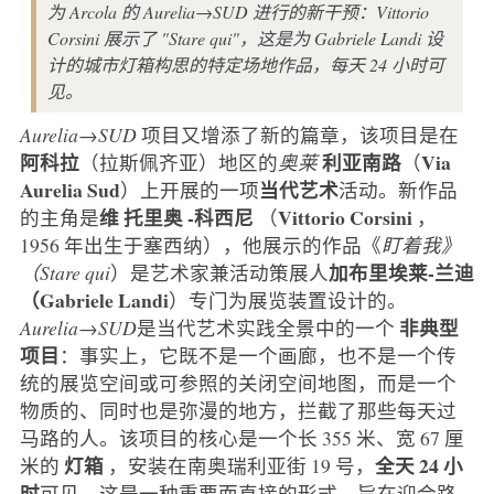
为 Arcola 的 Aurelia→SUD 进行的新干预：Vittorio
Corsini 展示了 "Stare qui"，这是为 Gabriele Landi 设
计的城市灯箱构思的特定场地作品，每天 24 小时可
见。
Aurelia→SUD
项目又增添了新的篇章，该项目是在
阿科拉
利亚南路
Via
（拉斯佩齐亚）地区的
奥莱
（
Aurelia Sud
当代艺术
）上开展的一项
活动。新作品
维
托里奥
-科西尼
Vittorio Corsini
的主角是
（
，
1956 年出生于塞西纳），他展示的作品《
盯着我》
加布里埃莱-兰迪
（Stare qui
）是艺术家兼活动策展人
（Gabriele Landi
）专门为展览装置设计的。
非典型
Aurelia→SUD
是当代艺术实践全景中的一个
项目
：事实上，它既不是一个画廊，也不是一个传
统的展览空间或可参照的关闭空间地图，而是一个
物质的、同时也是弥漫的地方，拦截了那些每天过
马路的人。该项目的核心是一个长 355 米、宽 67 厘
灯箱
全天 24 小
米的
，安装在南奥瑞利亚街 19 号，
时
可见。这是一种重要而直接的形式，旨在迎合路