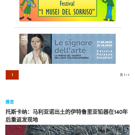
1
页 1 / 1
展览
托斯卡纳：马利亚诺出土的伊特鲁里亚铅器在140年
后重返发现地