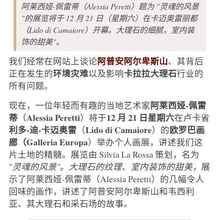
阿莱西娅-佩雷蒂（Alessia Peretti）题为 "灵魂的风景
"的展览将于 12 月 21 日（星期六）在卡迈奥雷丽都
（Lido di Camaiore）开幕。大理石的细腻，室内装
饰的甜美"。
阿普安阿尔卑斯山
我们经常在网站上谈论
、其背后
环境灾难
卡拉拉大理石
正在发生的
以及影响
行业的
所有问题。
阿莱西娅-佩雷
现在，一位年轻而有趣的当地艺术家
蒂
Alessia Peretti
12 月 21 日星期六
（
）将于
在卢卡省
利多-迪-卡迈奥雷
Lido di Camaiore
欧罗巴画
（
）的
廊（Galleria Europa
）举办个人画展，讲述我们这
片土地的精髓。展览由 Silvia La Rossa 策划，名为
"
灵魂的风景"。大理石的纹理、室内装饰的甜美，
展
示了阿莱西娅-佩雷蒂（Alessia Peretti）的几幅令人
回味的画作，讲述了阿普安阿尔卑斯山和韦西利
亚、其大理石和采石场的故事。