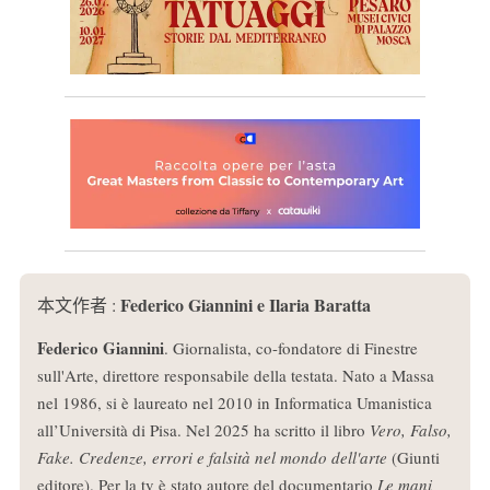
Federico Giannini e Ilaria Baratta
本文作者 :
Federico Giannini
. Giornalista, co-fondatore di Finestre
sull'Arte, direttore responsabile della testata. Nato a Massa
nel 1986, si è laureato nel 2010 in Informatica Umanistica
all’Università di Pisa. Nel 2025 ha scritto il libro
Vero, Falso,
Fake. Credenze, errori e falsità nel mondo dell'arte
(Giunti
editore). Per la tv è stato autore del documentario
Le mani