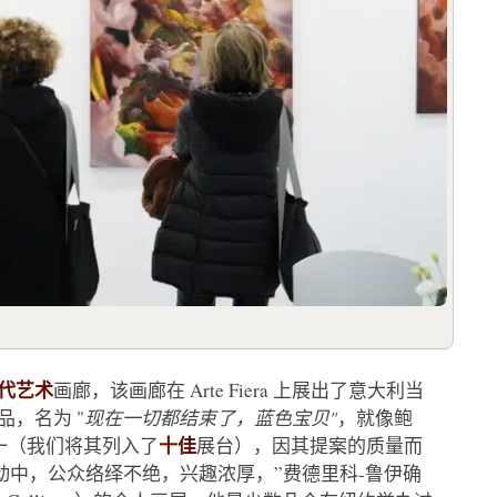
 当代艺术
画廊，该画廊在 Arte Fiera 上展出了意大利当
品，名为 "
现在一切都结束了，蓝色宝贝"
，就像鲍
十佳
一（我们将其列入了
展台），因其提案的质量而
动中，公众络绎不绝，兴趣浓厚，”费德里科-鲁伊确