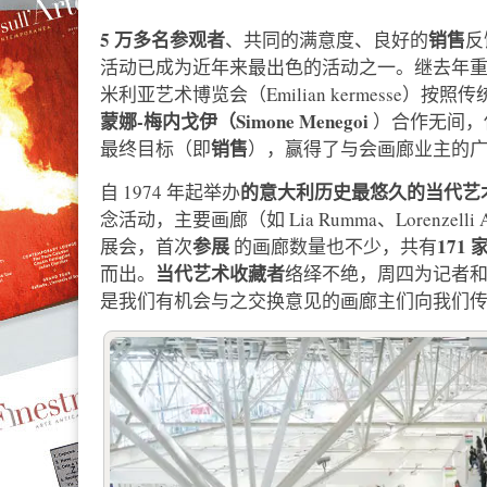
5 万多名参观者
销售
、共同的满意度、良好的
反
活动已成为近年来最出色的活动之一。继去年
米利亚艺术博览会（Emilian kermesse
蒙娜-梅内戈伊（Simone Menegoi
）合作无间，
销售
最终目标（即
），赢得了与会画廊业主的
的意大利历史最悠久的当代艺
自 1974 年起举办
念活动，主要画廊（如 Lia Rumma、Lorenzelli Ar
参展
171
展会，首次
的画廊数量也不少，共有
当代艺术收藏者
而出。
络绎不绝，周四为记者
是我们有机会与之交换意见的画廊主们向我们