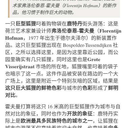
术家弗洛伦泰恩-霍夫曼（Florentijn Hofman）的新作
品，他习惯于制作巨大的动物。
巨型狐狸
鹿特丹
一只
叼着购物袋在
街头游荡：这是
弗洛伦泰恩-霍夫曼
Florentijn
荷兰艺术家兼设计师
（
Hofman
，1977 年出生于德尔夫泽尔）的新装置作
品。这只巨型狐狸出现在 Bospolder-Tussendijken 社
区，之所以选择这里，是因为这里靠近公园，而公
Grote
园里确实有几只狐狸，同时这里也是
Visserijstraat
市场的所在地，狐狸嘴里叼着的袋子
也暗示了这一点。这件作品被安装在路边的一个大
广场上，这里是附近一个特别灰暗的区域，结果是
这只巨大狐狸的鲜艳色彩
色彩
鲜明
与城市的
形成了
对比
。
霍夫曼打算将这只 16 米高的巨型狐狸作为城市与自
开放的象征
然对比的象征，同时也作为
：鹿特丹实
欧洲最具多民族特色的城市之一
际上是
，让狐狸在
向多
城市中游荡不仅意味着欢迎大自然，也意味着