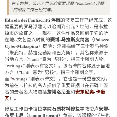
在卡拉拉，公元 3 世纪的重要浮雕 "Fantiscritti 浮雕
"的修复工作已经完成。
Edicola dei Fantiscritti 浮雕
的修复工作已经完成，这
卡拉
幅重要的罗马浮雕可以追溯到公元 3 世纪，是
拉
市的象征之一。现在，这件作品又回到了它的所
赛博-马拉斯皮纳宫（
Palazzo
在地--文艺复兴时期的
Cybo-Malaspina
）庭院：浮雕描绘了三个罗马神像
（朱庇特、赫拉克勒斯和巴克斯），其名称来源于
当地方言（“fanti ”意为 “男孩”，指三个雕刻人物，
“writings ”则表示有铭文）。该石碑的名称源于当地
"
方言（“fanti ”意为
男孩"，指三个雕刻文字，
"
而
writings "则表示碑文），它也是一份重要文献，
为前往卡拉拉的名人提供了重要证据（在石碑上签
詹博洛尼亚
安东尼奥-卡诺
名的最著名人物包括
和
瓦
）。
石质材料修复
卢安娜-
修复工作由卡拉拉学院
学教授
布罗卡尼（Luana Brocani
）负责，该课程的学生也