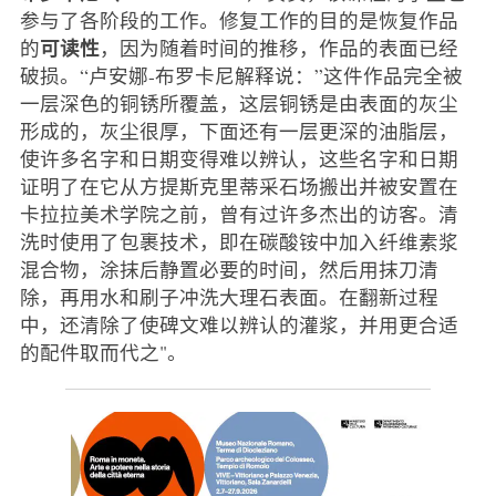
参与了各阶段的工作。修复工作的目的是恢复作品
可读性
的
，因为随着时间的推移，作品的表面已经
破损。“卢安娜-布罗卡尼解释说：”这件作品完全被
一层深色的铜锈所覆盖，这层铜锈是由表面的灰尘
形成的，灰尘很厚，下面还有一层更深的油脂层，
使许多名字和日期变得难以辨认，这些名字和日期
证明了在它从方提斯克里蒂采石场搬出并被安置在
卡拉拉美术学院之前，曾有过许多杰出的访客。清
洗时使用了包裹技术，即在碳酸铵中加入纤维素浆
混合物，涂抹后静置必要的时间，然后用抹刀清
除，再用水和刷子冲洗大理石表面。在翻新过程
中，还清除了使碑文难以辨认的灌浆，并用更合适
的配件取而代之"。