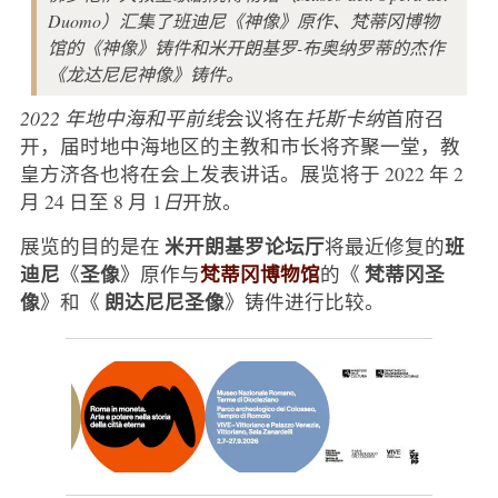
Duomo）汇集了班迪尼《神像》原作、梵蒂冈博物
馆的《神像》铸件和米开朗基罗-布奥纳罗蒂的杰作
《龙达尼尼神像》铸件。
2022 年地中海和平前线
会议将在
托斯卡纳
首府召
开，届时地中海地区的主教和市长将齐聚一堂，教
皇方济各也将在会上发表讲话。展览将于 2022 年 2
月 24 日至 8 月 1
日
开放。
米开朗基罗论坛厅
班
展览的目的是在
将最近修复的
迪尼
圣像
梵蒂冈博物馆
梵蒂冈圣
《
》原作与
的《
像
朗达尼尼圣像
》和《
》铸件进行比较。