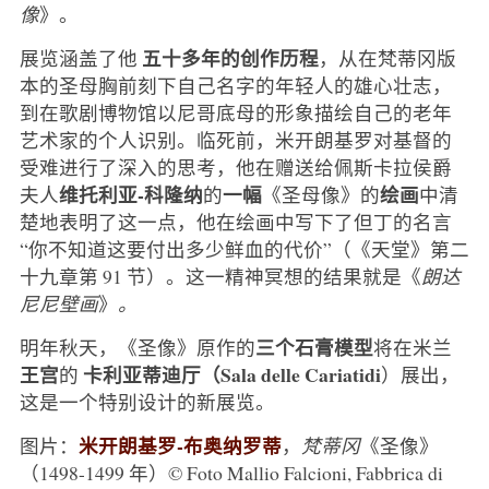
像
》。
五十多年的创作历程
展览涵盖了他
，从在梵蒂冈版
本的圣母胸前刻下自己名字的年轻人的雄心壮志，
到在歌剧博物馆以尼哥底母的形象描绘自己的老年
艺术家的个人识别。临死前，米开朗基罗对基督的
受难进行了深入的思考，他在赠送给佩斯卡拉侯爵
维托利亚-科隆纳
一幅
绘画
夫人
的
《圣母像》的
中清
楚地表明了这一点，他在绘画中写下了但丁的名言
“你不知道这要付出多少鲜血的代价”（《天堂》第二
十九章第 91 节）。这一精神冥想的结果就是《
朗达
尼尼壁画
》
。
三个石膏模型
明年秋天，《圣像》原作的
将在米兰
王宫
卡利亚蒂迪厅（Sala delle Cariatidi
的
）展出，
这是一个特别设计的新展览。
米开朗基罗-布奥纳罗蒂
图片：
，
梵蒂冈
《圣像》
（1498-1499 年）© Foto Mallio Falcioni, Fabbrica di