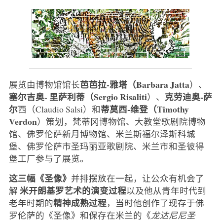
芭芭拉-雅塔（Barbara Jatta
展览由博物馆馆长
）、
塞尔吉奥
里萨利蒂（Sergio Risaliti
克劳迪奥-萨
-
）、
尔
蒂莫西-维登（Timothy
西（Claudio Salsi）和
Verdon
）策划，梵蒂冈博物馆、大教堂歌剧院博物
馆、佛罗伦萨新月博物馆、米兰斯福尔泽斯科城
堡、佛罗伦萨市圣玛丽亚歌剧院、米兰市和圣彼得
堡工厂参与了展览。
这三幅《圣像》
并排摆放在一起，让公众有机会了
米开朗基罗艺术的演变过程
解
以及他从青年时代到
精神成熟过程
老年时期的
，当时他创作了现存于佛
罗伦萨的《圣像》和保存在米兰的《
龙达尼尼圣