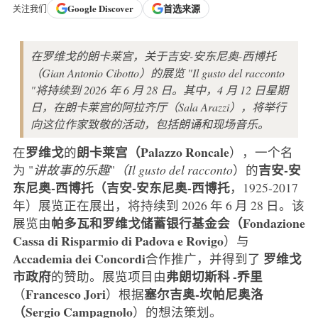
Google
Discover
首选来源
关注我们
在罗维戈的朗卡莱宫，关于吉安-安东尼奥-西博托
（Gian Antonio Cibotto）的展览 "Il gusto del racconto
"将持续到 2026 年 6 月 28 日。其中，4 月 12 日星期
日，在朗卡莱宫的阿拉齐厅（Sala Arazzi），将举行
向这位作家致敬的活动，包括朗诵和现场音乐。
罗维戈
朗卡莱宫（Palazzo Roncale
在
的
），一个名
吉安-安
为 "
讲故事的乐趣
"
（Il gusto del racconto
）的
东尼奥-西博托（吉安-安东尼奥-西博托
，1925-2017
年）展览正在展出，将持续到 2026 年 6 月 28 日。该
帕多瓦和罗维戈储蓄银行基金会（Fondazione
展览由
Cassa di Risparmio di Padova e Rovigo
）与
Accademia dei Concordi
罗维戈
合作推广，并得到了
市政府
弗朗切斯科
-乔里
的赞助。展览项目由
Francesco
Jori
塞尔吉奥-坎帕尼奥洛
（
）根据
（Sergio Campagnolo
）的想法策划。