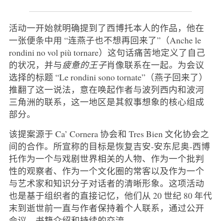
活动一开始就明确提到了西博托本人的作品，他在
一张便条中用 “连燕子也不想再回来了”（Anche le
rondini no vol più tornare）这句话痛苦地定义了自己
的状况，并与
疲惫的王子
肖像联系在一起
。
为会议
选择的标题 “Le rondini sono tornate”（燕子回来了）
推翻了这一说法，意在唤起作者与波列西内和波河
三角洲的联系，这一地区是其叙事想象的核心组成
部分。
该提案源于 Ca’ Cornera 协会和 Tres Bien 文化协会之
间的合作。所宣称的目标是恢复吉安-安东尼奥-西博
托作为一个与戏剧世界相关的人物、作为一个批判
性的观察者、作为一个文化圈的常客以及作为一个
与艺术家和知识分子对话者的清晰形象。这项活动
也是基于组织者的直接记忆，他们从 20 世纪 80 年代
末到逝世前一直与作者保持着个人联系，通过公开
会议、书籍介绍和持续的交流。