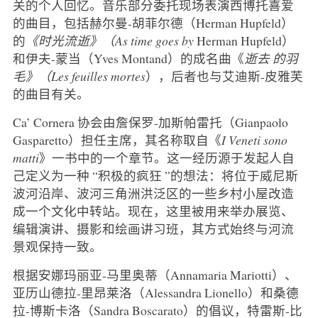
关的个人回忆。音乐部分委托现场表演西博托喜爱
的曲目，包括赫尔曼-胡菲尔德（Herman Hupfeld）
的
《时光流逝》（As time goes by
Herman Hupfeld）
和伊夫-蒙当（Yves Montand）的成名曲《
逝去
的羽
毛》（Les feuilles mortes
），后者也与艾迪斯-皮雅芙
的曲目有关。
Ca’ Cornera 协会由詹保罗-加斯帕雷托（Gianpaolo
Gasparetto）担任主席，其名称取自《
I Veneti sono
matti
》一书中的一个章节。这一经历源于发起人自
己定义为一种 “积极的疯狂 ”的想法：将位于威尼斯
波河沿岸、波河三角洲洪泛区的一些乡村小屋改造
成一个文化中转站。现在，这里被用来举办展览、
编辑演讲、摄影和绘画讲习班，其方式始终与河流
景观保持一致。
根据安娜玛丽亚-马里奥蒂（Annamaria Mariotti）、
亚历山德拉-里昂莱洛（Alessandra Lionello）和桑德
拉-博斯卡洛（Sandra Boscarato）的倡议，特雷斯-比