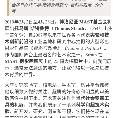
会将举办托马斯-斯特鲁特题为 "自然与政治 "的个
展。
博洛尼亚
MAST基金会
2019年2月2日至4月28日，
将
托马斯-斯特鲁特
Thomas Struth
展出
（
，1954年出生
实验和技
于盖尔登）自2007年以来在世界各地代表
术创新前沿
的工业基地和研究中心拍摄的大型彩色
摄影作品集《
自然与政治》（Nature & Politics
）。
作为国际舞台上最著名的艺术家之一，Struth 在
MAST 摄影画廊
展出的 25 幅大幅照片中，向我们展
示了通常无法到达的地方，让我们得以一窥先进技
术背后的世界。
太空研究实验室、核电站、手术室、钻井平台都被
他以细致入微的关注、超脱的好奇心和明显的审美
当代社会变革工
敏感性拍摄下来。艺术家关注作为
具的
科学和超技术实
机器，并向我们展示了一系列
验
、新开发、研究、测量和干预，它们将在现在或
未来的某个不确定时间，以直接或中介的方式闯入