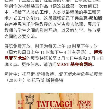
年创作的视频装置作品《读这就像第一次看到
它
》
工作
中，描绘了人类的
，人类以最精确的手工和艺
弗兰克-邦加滕
术方式工作的能力。这段视频记录了
在
卢塞恩音乐学院教授的五堂古典吉他课，展示了
教师与学生之间的及时互动，以及教与学、施与受
之间的必要交流。
展览免费开放，时间为每天上午 10 时至下午 7 时
博洛
（周六和周日上午 11 时和下午 4 时有导游）。
尼亚艺术城
的展览将延长至 2 月 2 日午夜和 2 月 3 日
MAST 基金会网站
晚 8 点。更多信息，请访问
。
照片中：托马斯-斯特鲁特，
爱丁堡大学化学礼拜堂
（2010 年）© 托马斯-斯特鲁特