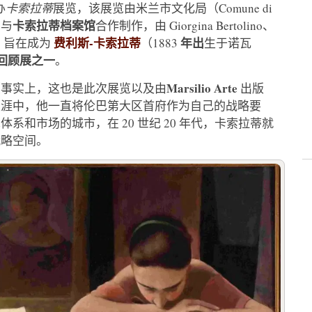
办
卡索拉蒂
展览，该展览由米兰市文化局（Comune di
卡索拉蒂档案馆
 与
合作制作，由 Giorgina Bertolino、
费利斯-卡索拉蒂
年出
同策划，旨在成为
（1883
生于诺瓦
回顾展之一
。
Marsilio Arte
（事实上，这也是此次展览以及由
出版
生涯中，他一直将伦巴第大区首府作为自己的战略要
和市场的城市，在 20 世纪 20 年代，卡索拉蒂就
战略空间。