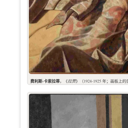
费利斯-卡索拉蒂
，《
拉贾
》（1924-1925 年；画板上的蛋