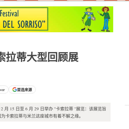
索拉蒂大型回顾展
ver
首选来源
 年 2 月 15 日至 6 月 29 日举办 "卡索拉蒂 "展览：该展览旨
因为卡索拉蒂与米兰这座城市有着不解之缘。