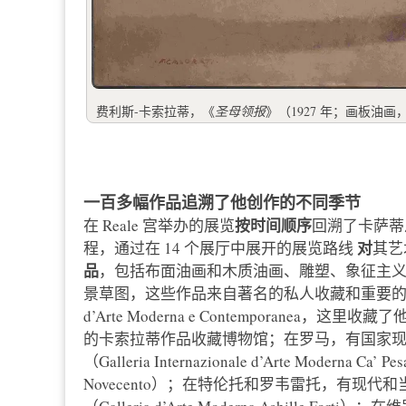
费利斯-卡索拉蒂，《
圣母领报
》（1927 年；画板油画，
一百多幅作品追溯了他创作的不同季节
按时间顺序
在 Reale 宫举办的展览
回溯了卡萨蒂从 
对
程，通过在 14 个展厅中展开的展览路线
其艺
品
，包括布面油画和木质油画、雕塑、象征主
景草图，这些作品来自著名的私人收藏和重要的公共收藏，特
d’Arte Moderna e Contemporan
的卡索拉蒂作品收藏博物馆；在罗马，有国家
（Galleria Internazionale d’Arte Modern
Novecento）；在特伦托和罗韦雷托，有现代