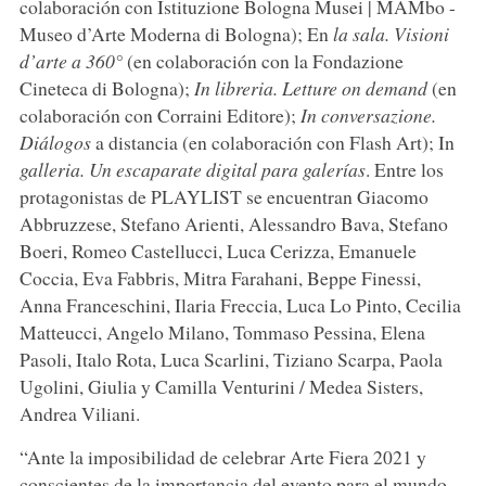
colaboración con Istituzione Bologna Musei | MAMbo -
Museo d’Arte Moderna di Bologna); En
la sala. Visioni
d’arte a 360°
(en colaboración con la Fondazione
Cineteca di Bologna);
In libreria. Letture on demand
(en
colaboración con Corraini Editore);
In conversazione.
Diálogos
a distancia (en colaboración con Flash Art); In
galleria. Un escaparate digital para galerías
. Entre los
protagonistas de PLAYLIST se encuentran Giacomo
Abbruzzese, Stefano Arienti, Alessandro Bava, Stefano
Boeri, Romeo Castellucci, Luca Cerizza, Emanuele
Coccia, Eva Fabbris, Mitra Farahani, Beppe Finessi,
Anna Franceschini, Ilaria Freccia, Luca Lo Pinto, Cecilia
Matteucci, Angelo Milano, Tommaso Pessina, Elena
Pasoli, Italo Rota, Luca Scarlini, Tiziano Scarpa, Paola
Ugolini, Giulia y Camilla Venturini / Medea Sisters,
Andrea Viliani.
“Ante la imposibilidad de celebrar Arte Fiera 2021 y
conscientes de la importancia del evento para el mundo