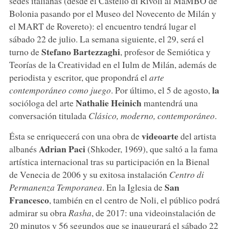
sedes italianas (desde el Castello di Rivoli al MaMBO de
Bolonia pasando por el Museo del Novecento de Milán y
el MART de Rovereto): el encuentro tendrá lugar el
sábado 22 de julio. La semana siguiente, el 29, será el
Stefano Bartezzaghi
turno de
, profesor de Semiótica y
Teorías de la Creatividad en el Iulm de Milán, además de
periodista y escritor, que propondrá el
arte
la
contemporáneo como juego
. Por último, el 5 de agosto,
Nathalie Heinich
socióloga del arte
mantendrá una
conversación titulada
Clásico, moderno, contemporáneo
.
videoarte
Ésta se enriquecerá con una obra de
del artista
Adrian Paci
albanés
(Shkoder, 1969), que saltó a la fama
artística internacional tras su participación en la Bienal
de Venecia de 2006 y su exitosa instalación
Centro di
San
Permanenza Temporanea
. En la Iglesia de
Francesco
, también en el centro de Noli, el público podrá
admirar su obra
Rasha
, de 2017: una videoinstalación de
20 minutos y 56 segundos que se inaugurará el sábado 22