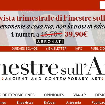
QUIÉNES SOMOS
NEWSLETTER
INFO
PUBLICI
S DE EXPOSICIONES
OPINIONES
VIAJAR
DESI
ones
Entrevistas
Enfocar
Artesania
Publicac