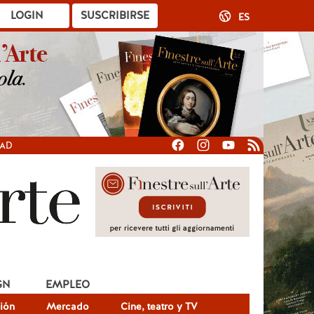
LOGIN
SUSCRIBIRSE
ES
DAD
GN
EMPLEO
ión
Mercado
Cine, teatro y TV