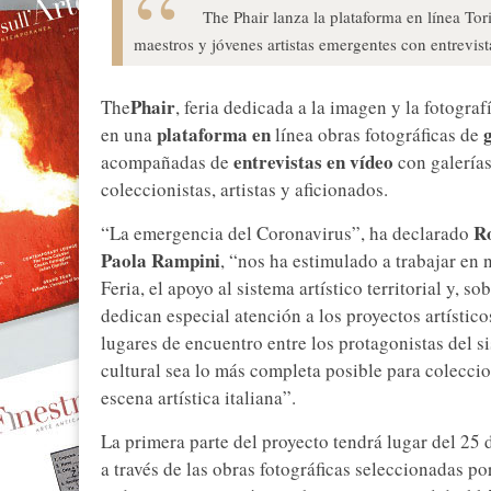
The Phair lanza la plataforma en línea To
maestros y jóvenes artistas emergentes con entrevista
Phair
The
, feria dedicada a la imagen y la fotograf
plataforma en
g
en una
línea obras fotográficas de
entrevistas en vídeo
acompañadas de
con galerías
coleccionistas, artistas y aficionados.
Ro
“La emergencia del Coronavirus”, ha declarado
Paola Rampini
, “nos ha estimulado a trabajar en 
Feria, el apoyo al sistema artístico territorial y, s
dedican especial atención a los proyectos artístic
lugares de encuentro entre los protagonistas del si
cultural sea lo más completa posible para coleccio
escena artística italiana”.
La primera parte del proyecto tendrá lugar del 25 d
a través de las obras fotográficas seleccionadas po