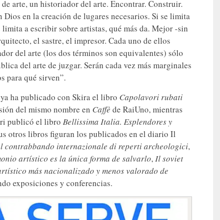
de arte, un historiador del arte. Encontrar. Construir.
 Dios en la creación de lugares necesarios. Si se limita
e limita a escribir sobre artistas, qué más da. Mejor -sin
rquitecto, el sastre, el impresor. Cada uno de ellos
iador del arte (los dos términos son equivalentes) sólo
ública del arte de juzgar. Serán cada vez más marginales
s para qué sirven”.
, ya ha publicado con Skira el libro
Capolavori rubati
visión del mismo nombre en
Caffè
de RaiUno, mientras
Eri publicó el libro
Bellissima Italia. Esplendores y
us otros libros figuran los publicados en el diario Il
 del contrabbando internazionale di reperti archeologici
,
monio artístico es la única forma de salvarlo
,
Il soviet
artístico más nacionalizado y menos valorado de
ndo exposiciones y conferencias.