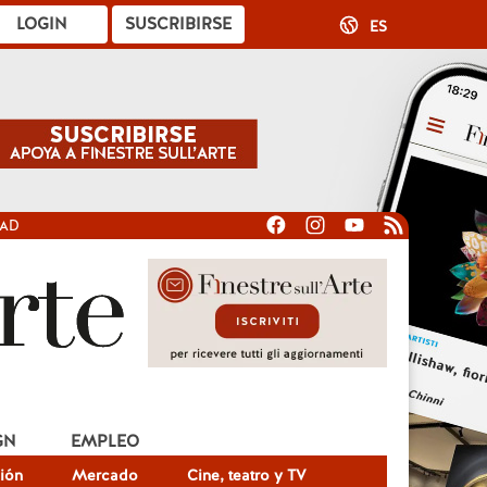
LOGIN
SUSCRIBIRSE
ES
DAD
GN
EMPLEO
ión
Mercado
Cine, teatro y TV