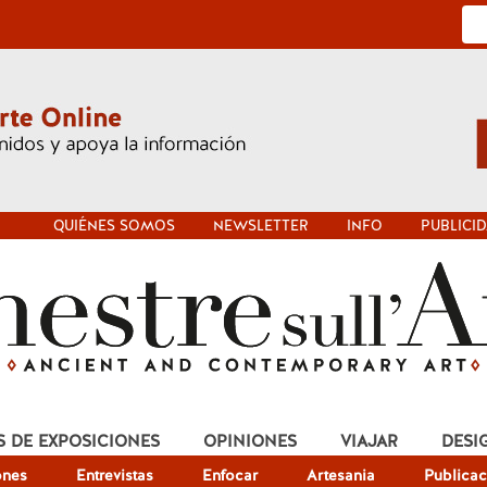
QUIÉNES SOMOS
NEWSLETTER
INFO
PUBLICI
S DE EXPOSICIONES
OPINIONES
VIAJAR
DESI
ones
Entrevistas
Enfocar
Artesania
Publicac