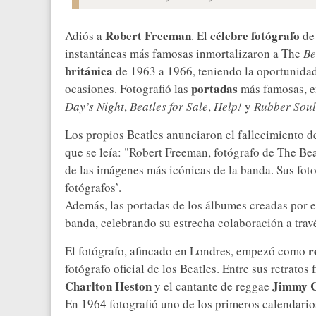
Robert Freeman
célebre fotógrafo
Adiós a
. El
de 
instantáneas más famosas inmortalizaron a The
Be
británica
de 1963 a 1966, teniendo la oportunidad
portadas
ocasiones. Fotografió las
más famosas, 
Day’s Night
,
Beatles for Sale
,
Help!
y
Rubber Soul
Los propios Beatles anunciaron el fallecimiento de
que se leía: "Robert Freeman, fotógrafo de The Be
de las imágenes más icónicas de la banda. Sus foto
fotógrafos’.
Además, las portadas de los álbumes creadas por el
banda, celebrando su estrecha colaboración a travé
r
El fotógrafo, afincado en Londres, empezó como
fotógrafo oficial de los Beatles. Entre sus retratos 
Charlton Heston
Jimmy Cl
y el cantante de reggae
En 1964 fotografió uno de los primeros calendarios