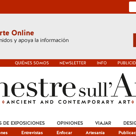
QUIÉNES SOMOS
NEWSLETTER
INFO
PUBLICI
S DE EXPOSICIONES
OPINIONES
VIAJAR
DESI
ones
Entrevistas
Enfocar
Artesania
Publicac