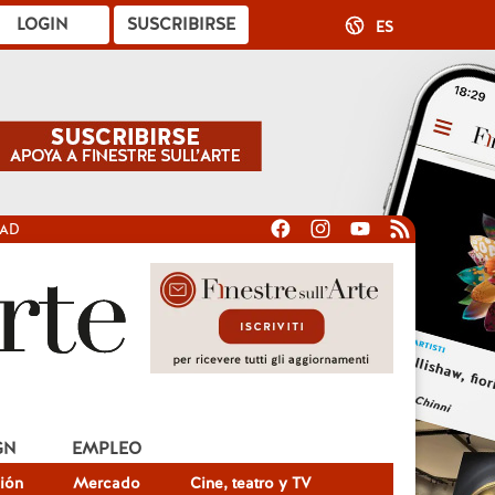
LOGIN
SUSCRIBIRSE
ES
DAD
GN
EMPLEO
ión
Mercado
Cine, teatro y TV