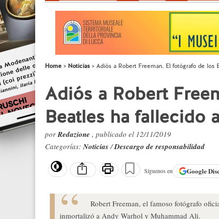
Home
Noticias
Adiós a Robert Freeman. El fotógrafo de los B
Adiós a Robert Freem
Beatles ha fallecido 
por
Redazione
, publicado el 12/11/2019
Categorías:
Noticias
/
Descargo de responsabilidad
Google
Dis
Síguenos en
Robert Freeman, el famoso fotógrafo ofici
inmortalizó a Andy Warhol y Muhammad Ali.