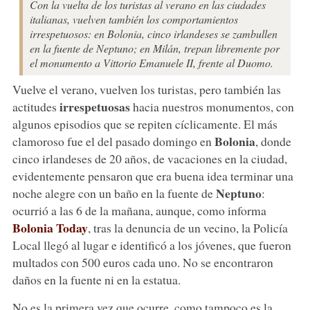
Con la vuelta de los turistas al verano en las ciudades
italianas, vuelven también los comportamientos
irrespetuosos: en Bolonia, cinco irlandeses se zambullen
en la fuente de Neptuno; en Milán, trepan libremente por
el monumento a Vittorio Emanuele II, frente al Duomo.
Vuelve el verano, vuelven los turistas, pero también las
irrespetuosas
actitudes
hacia nuestros monumentos, con
algunos episodios que se repiten cíclicamente. El más
Bolonia
clamoroso fue el del pasado domingo en
, donde
cinco irlandeses de 20 años, de vacaciones en la ciudad,
evidentemente pensaron que era buena idea terminar una
Neptuno
noche alegre con un baño en la fuente de
:
ocurrió a las 6 de la mañana, aunque, como informa
Bolonia Today
, tras la denuncia de un vecino, la Policía
Local llegó al lugar e identificó a los jóvenes, que fueron
multados con 500 euros cada uno. No se encontraron
daños en la fuente ni en la estatua.
No es la primera vez que ocurre, como tampoco es la