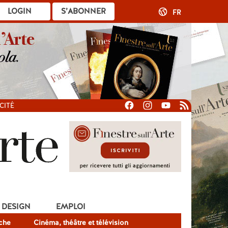
LOGIN
S’ABONNER
FR
CITÉ
DESIGN
EMPLOI
che
Cinéma, théâtre et télévision