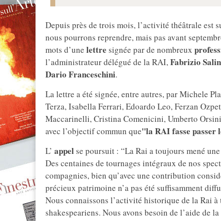
Depuis près de trois mois, l’activité théâtrale es
nous pourrons reprendre, mais pas avant septembre
lettre
profess
mots d’une
signée par de nombreux
Fabrizio Salin
l’administrateur délégué de la RAI,
Dario Franceschini
.
La lettre a été signée, entre autres, par Michele P
Terza, Isabella Ferrari, Edoardo Leo, Ferzan Ozpet
Maccarinelli, Cristina Comenicini, Umberto Orsin
"la RAI fasse passer l
avec l’objectif commun que
appel
L’
se poursuit : “La Rai a toujours mené une 
Des centaines de tournages intégraux de nos spec
compagnies, bien qu’avec une contribution considé
précieux patrimoine n’a pas été suffisamment diff
Nous connaissons l’activité historique de la Rai à
shakespeariens. Nous avons besoin de l’aide de la