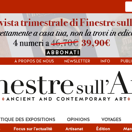
À PROPOS DE NOUS
NEWSLETTER
INFO
PUBLI
ITIQUE DES EXPOSITIONS
OPINIONS
VOYAGES
s
Focus sur l'actualité
Artisanat
Édition
Mar